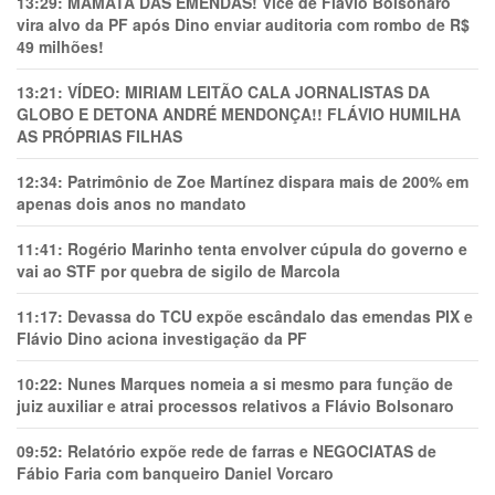
13:29:
MAMATA DAS EMENDAS! Vice de Flávio Bolsonaro
vira alvo da PF após Dino enviar auditoria com rombo de R$
49 milhões!
13:21:
VÍDEO: MIRIAM LEITÃO CALA JORNALISTAS DA
GLOBO E DETONA ANDRÉ MENDONÇA!! FLÁVIO HUMILHA
AS PRÓPRIAS FILHAS
12:34:
Patrimônio de Zoe Martínez dispara mais de 200% em
apenas dois anos no mandato
11:41:
Rogério Marinho tenta envolver cúpula do governo e
vai ao STF por quebra de sigilo de Marcola
11:17:
Devassa do TCU expõe escândalo das emendas PIX e
Flávio Dino aciona investigação da PF
10:22:
Nunes Marques nomeia a si mesmo para função de
juiz auxiliar e atrai processos relativos a Flávio Bolsonaro
09:52:
Relatório expõe rede de farras e NEGOCIATAS de
Fábio Faria com banqueiro Daniel Vorcaro