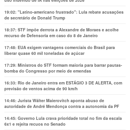
uso indevido de IA nas eleições de 2026
19:02:
"Latino-americano frustrado": Lula rebate acusações
de secretário de Donald Trump
18:37:
STF impõe derrota a Alexandre de Moraes e acolhe
recurso de Defensoria em caso do 8 de Janeiro
17:48:
EUA exigem vantagens comerciais do Brasil para
liberar quase 60 mil toneladas de açúcar
17:29:
Ministros do STF formam maioria para barrar pautas-
bomba do Congresso por meio de emendas
16:33:
Rio de Janeiro entra em ESTÁGIO 3 DE ALERTA, com
previsão de ventos acima de 90 km/h
14:46:
Jurista Wálter Maierovitch aponta abuso de
autoridade de André Mendonça contra a autonomia da PF
14:45:
Governo Lula crava prioridade total no fim da escala
6x1 e rejeita recuos no Senado