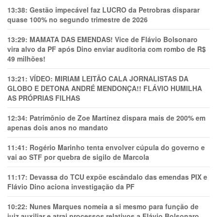
13:38:
Gestão impecável faz LUCRO da Petrobras disparar
quase 100% no segundo trimestre de 2026
13:29:
MAMATA DAS EMENDAS! Vice de Flávio Bolsonaro
vira alvo da PF após Dino enviar auditoria com rombo de R$
49 milhões!
13:21:
VÍDEO: MIRIAM LEITÃO CALA JORNALISTAS DA
GLOBO E DETONA ANDRÉ MENDONÇA!! FLÁVIO HUMILHA
AS PRÓPRIAS FILHAS
12:34:
Patrimônio de Zoe Martínez dispara mais de 200% em
apenas dois anos no mandato
11:41:
Rogério Marinho tenta envolver cúpula do governo e
vai ao STF por quebra de sigilo de Marcola
11:17:
Devassa do TCU expõe escândalo das emendas PIX e
Flávio Dino aciona investigação da PF
10:22:
Nunes Marques nomeia a si mesmo para função de
juiz auxiliar e atrai processos relativos a Flávio Bolsonaro