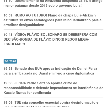
11:10:
Desmatamento na Amazônia despenca 36,8% e atinge
menor patamar desde 2016 sob o governo Lula!
10:59:
RUMO AO FUTURO! Plano da chapa Lula-Alckmin
estrutura 13 eixos estratégicos para reindustrializar o país e
erradicar desigualdades!
10:43:
VÍDEO: FLÁVIO BOLSONARO SE DESESPERA COM
DECISÃO-BOMBA DE FLÁVIO DINO!!! PEGOU MEGA-
ESQUEMA!!!!
7/8/2026
19:58:
Senado dos EUA aprova indicação de Daniel Perez
para a embaixada no Brasil em meio a crise diplomática
19:36:
Jurista Pedro Serrano aponta crime de
responsabilidade e defende impeachment se interferência de
Kassio Nunes for confirmada
19:09:
TSE cria conselho especial contra desinformação e