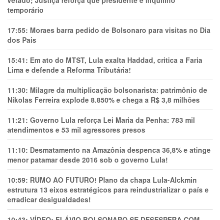
vetado; Justiça reforça que presidente é inquilino
temporário
17:55:
Moraes barra pedido de Bolsonaro para visitas no Dia
dos Pais
15:41:
Em ato do MTST, Lula exalta Haddad, critica a Faria
Lima e defende a Reforma Tributária!
11:30:
Milagre da multiplicação bolsonarista: patrimônio de
Nikolas Ferreira explode 8.850% e chega a R$ 3,8 milhões
11:21:
Governo Lula reforça Lei Maria da Penha: 783 mil
atendimentos e 53 mil agressores presos
11:10:
Desmatamento na Amazônia despenca 36,8% e atinge
menor patamar desde 2016 sob o governo Lula!
10:59:
RUMO AO FUTURO! Plano da chapa Lula-Alckmin
estrutura 13 eixos estratégicos para reindustrializar o país e
erradicar desigualdades!
10:43:
VÍDEO: FLÁVIO BOLSONARO SE DESESPERA COM