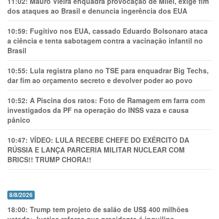
11:02:
Mauro Vieira enquadra provocação de Milei, exige fim
dos ataques ao Brasil e denuncia ingerência dos EUA
10:59:
Fugitivo nos EUA, cassado Eduardo Bolsonaro ataca
a ciência e tenta sabotagem contra a vacinação infantil no
Brasil
10:55:
Lula registra plano no TSE para enquadrar Big Techs,
dar fim ao orçamento secreto e devolver poder ao povo
10:52:
A Piscina dos ratos: Foto de Ramagem em farra com
investigados da PF na operação do INSS vaza e causa
pânico
10:47:
VÍDEO: LULA RECEBE CHEFE DO EXÉRCITO DA
RÚSSIA E LANÇA PARCERIA MILITAR NUCLEAR COM
BRICS!! TRUMP CHORA!!
8/8/2026
18:00:
Trump tem projeto de salão de US$ 400 milhões