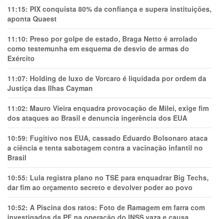
11:15:
PIX conquista 80% da confiança e supera instituições,
aponta Quaest
11:10:
Preso por golpe de estado, Braga Netto é arrolado
como testemunha em esquema de desvio de armas do
Exército
11:07:
Holding de luxo de Vorcaro é liquidada por ordem da
Justiça das Ilhas Cayman
11:02:
Mauro Vieira enquadra provocação de Milei, exige fim
dos ataques ao Brasil e denuncia ingerência dos EUA
10:59:
Fugitivo nos EUA, cassado Eduardo Bolsonaro ataca
a ciência e tenta sabotagem contra a vacinação infantil no
Brasil
10:55:
Lula registra plano no TSE para enquadrar Big Techs,
dar fim ao orçamento secreto e devolver poder ao povo
10:52:
A Piscina dos ratos: Foto de Ramagem em farra com
investigados da PF na operação do INSS vaza e causa