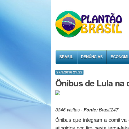
BRASIL
DENÚNCIAS
ECONOMI
27/3/2018 21:22
Ônibus de Lula na 
3346 visitas -
Fonte:
Brasil247
Ônibus que integram a comitiva 
atingidos por tiro nesta terça-feir