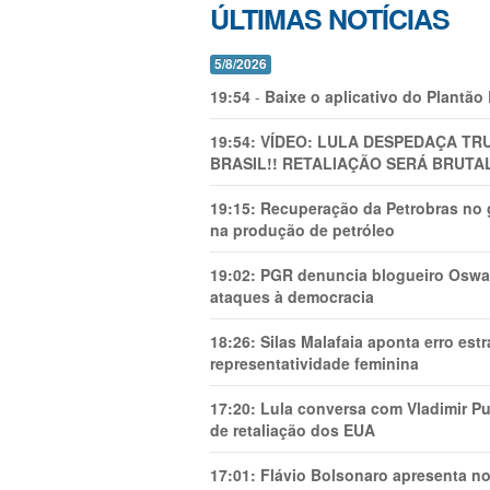
ÚLTIMAS NOTÍCIAS
5/8/2026
19:54
-
Baixe o aplicativo do Plantão
19:54:
VÍDEO: LULA DESPEDAÇA TRU
BRASIL!! RETALIAÇÃO SERÁ BRUTAL
19:15:
Recuperação da Petrobras no g
na produção de petróleo
19:02:
PGR denuncia blogueiro Oswal
ataques à democracia
18:26:
Silas Malafaia aponta erro es
representatividade feminina
17:20:
Lula conversa com Vladimir Put
de retaliação dos EUA
17:01:
Flávio Bolsonaro apresenta no