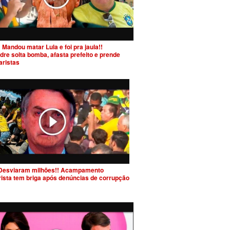
 Mandou matar Lula e foi pra jaula!!
dre solta bomba, afasta prefeito e prende
aristas
Desviaram milhões!! Acampamento
rista tem briga após denúncias de corrupção