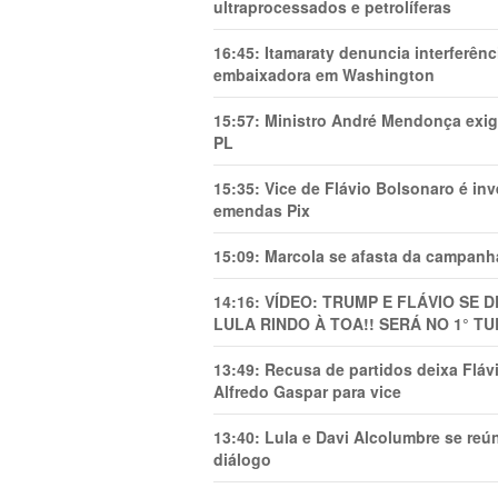
ultraprocessados e petrolíferas
16:45:
Itamaraty denuncia interferên
embaixadora em Washington
15:57:
Ministro André Mendonça exig
PL
15:35:
Vice de Flávio Bolsonaro é in
emendas Pix
15:09:
Marcola se afasta da campanha
14:16:
VÍDEO: TRUMP E FLÁVIO SE 
LULA RINDO À TOA!! SERÁ NO 1° TU
13:49:
Recusa de partidos deixa Flá
Alfredo Gaspar para vice
13:40:
Lula e Davi Alcolumbre se reú
diálogo