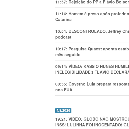
11:57:
Rejeição do PP a Flávio Bolso
11:14:
Homem é preso após proferir o
Catarina
10:54:
DESCONTROLADO, Jeffrey Chiqu
podcast
10:17:
Pesquisa Quaest aponta estab
mês seguido
09:14:
VÍDEO: KASSIO NUNES HUMl
INELEGIBILIDADE!! FLÁVIO DECLAR
08:55:
Governo Lula prepara resposta
nos EUA
4/8/2026
19:21:
VÍDEO: GLOBO NÃO MOSTROU
INSS! LULINHA FOI INOCENTADO! 