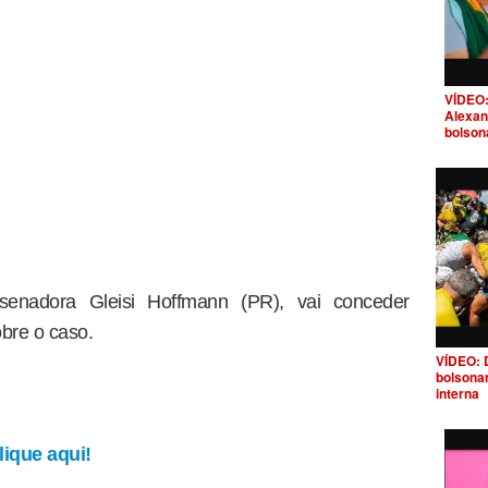
VÍDEO:
Alexan
bolson
senadora Gleisi Hoffmann (PR), vai conceder
obre o caso.
VÍDEO: 
bolsona
interna
ique aqui!