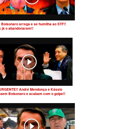
 Bolsonaro arrega e se humilha ao STF!!
s já o abandonaram!!
URGENTE!! André Mendonça e Kássio
raem Bolsonaro e acabam com o golpe!!