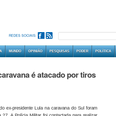
REDES SOCIAIS:
A
MUNDO
OPINIÃO
PESQUISAS
PODER
POLÍTICA
caravana é atacado por tiros
do ex-presidente Lula na caravana do Sul foram
a 27. A Polícia Militar foi contactada para realizar