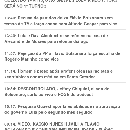
QUEDA DO TARIFAÇO AO BRASIL!! LULA RINDO À TOA!!
SERÁ NO 1° TURNO!!
13:49:
Recusa de partidos deixa Flávio Bolsonaro sem
tempo de TV e força chapa com Alfredo Gaspar para vice
13:40:
Lula e Davi Alcolumbre se reúnem na casa de
Alexandre de Moraes para retomar diálogo
11:57:
Rejeição do PP a Flávio Bolsonaro força escolha de
Rogério Marinho como vice
11:14:
Homem é preso após proferir ofensas racistas e
xenofóbicas contra médico em Santa Catarina
10:54:
DESCONTROLADO, Jeffrey Chiquini, aliado de
Bolsonaro, surta ao vivo e FOGE de podcast
10:17:
Pesquisa Quaest aponta estabilidade na aprovação
do governo Lula pelo segundo mês seguido
09:14:
VÍDEO: KASSIO NUNES HUMlLHA FLÁVIO
BOLSONARO E CONFIRMA INELEGIBILIDADE!! FLÁVIO