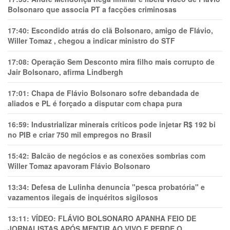
Bolsonaro que associa PT a facções criminosas
17:40:
Escondido atrás do clã Bolsonaro, amigo de Flávio,
Willer Tomaz , chegou a indicar ministro do STF
17:08:
Operação Sem Desconto mira filho mais corrupto de
Jair Bolsonaro, afirma Lindbergh
17:01:
Chapa de Flávio Bolsonaro sofre debandada de
aliados e PL é forçado a disputar com chapa pura
16:59:
Industrializar minerais críticos pode injetar R$ 192 bi
no PIB e criar 750 mil empregos no Brasil
15:42:
Balcão de negócios e as conexões sombrias com
Willer Tomaz apavoram Flávio Bolsonaro
13:34:
Defesa de Lulinha denuncia "pesca probatória" e
vazamentos ilegais de inquéritos sigilosos
13:11:
VÍDEO: FLÁVIO BOLSONARO APANHA FEIO DE
JORNALISTAS APÓS MENTIR AO VIVO E PERDE O