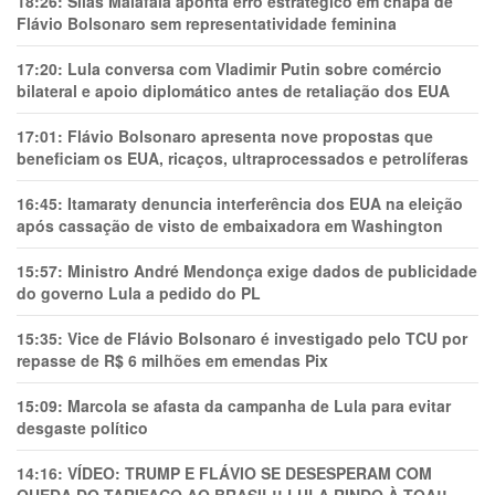
18:26:
Silas Malafaia aponta erro estratégico em chapa de
Flávio Bolsonaro sem representatividade feminina
17:20:
Lula conversa com Vladimir Putin sobre comércio
bilateral e apoio diplomático antes de retaliação dos EUA
17:01:
Flávio Bolsonaro apresenta nove propostas que
beneficiam os EUA, ricaços, ultraprocessados e petrolíferas
16:45:
Itamaraty denuncia interferência dos EUA na eleição
após cassação de visto de embaixadora em Washington
15:57:
Ministro André Mendonça exige dados de publicidade
do governo Lula a pedido do PL
15:35:
Vice de Flávio Bolsonaro é investigado pelo TCU por
repasse de R$ 6 milhões em emendas Pix
15:09:
Marcola se afasta da campanha de Lula para evitar
desgaste político
14:16:
VÍDEO: TRUMP E FLÁVIO SE DESESPERAM COM