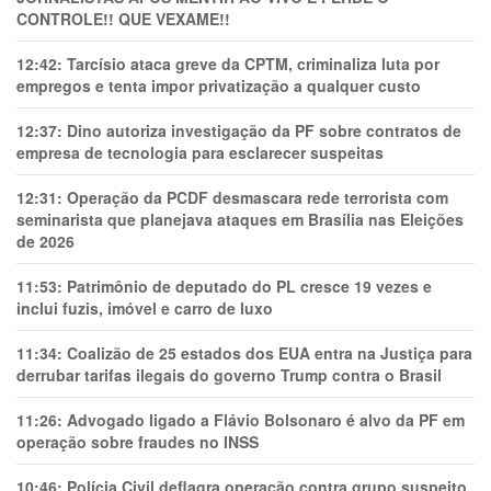
CONTROLE!! QUE VEXAME!!
12:42:
Tarcísio ataca greve da CPTM, criminaliza luta por
empregos e tenta impor privatização a qualquer custo
12:37:
Dino autoriza investigação da PF sobre contratos de
empresa de tecnologia para esclarecer suspeitas
12:31:
Operação da PCDF desmascara rede terrorista com
seminarista que planejava ataques em Brasília nas Eleições
de 2026
11:53:
Patrimônio de deputado do PL cresce 19 vezes e
inclui fuzis, imóvel e carro de luxo
11:34:
Coalizão de 25 estados dos EUA entra na Justiça para
derrubar tarifas ilegais do governo Trump contra o Brasil
11:26:
Advogado ligado a Flávio Bolsonaro é alvo da PF em
operação sobre fraudes no INSS
10:46:
Polícia Civil deflagra operação contra grupo suspeito