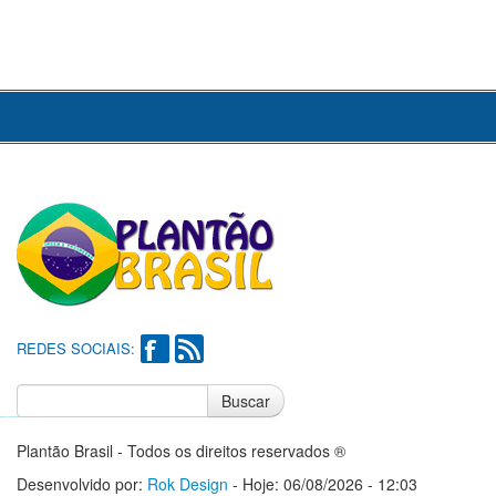
REDES SOCIAIS:
Buscar
Notícias do Flamengo
Notícias do Corinthians
Plantão Brasil - Todos os direitos reservados ®
Desenvolvido por:
Rok Design
- Hoje: 06/08/2026 - 12:03