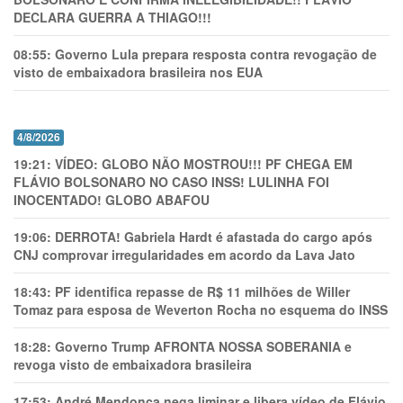
DECLARA GUERRA A THIAGO!!!
08:55:
Governo Lula prepara resposta contra revogação de
visto de embaixadora brasileira nos EUA
4/8/2026
19:21:
VÍDEO: GLOBO NÃO MOSTROU!!! PF CHEGA EM
FLÁVIO BOLSONARO NO CASO INSS! LULINHA FOI
INOCENTADO! GLOBO ABAFOU
19:06:
DERROTA! Gabriela Hardt é afastada do cargo após
CNJ comprovar irregularidades em acordo da Lava Jato
18:43:
PF identifica repasse de R$ 11 milhões de Willer
Tomaz para esposa de Weverton Rocha no esquema do INSS
18:28:
Governo Trump AFRONTA NOSSA SOBERANIA e
revoga visto de embaixadora brasileira
17:53:
André Mendonça nega liminar e libera vídeo de Flávio