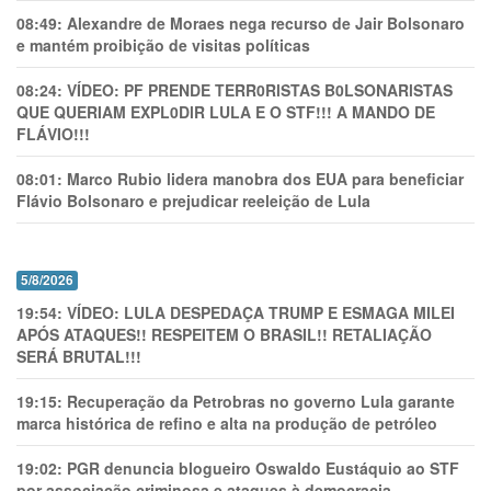
08:49:
Alexandre de Moraes nega recurso de Jair Bolsonaro
e mantém proibição de visitas políticas
08:24:
VÍDEO: PF PRENDE TERR0RlSTAS B0LSONARlSTAS
QUE QUERIAM EXPL0DlR LULA E O STF!!! A MANDO DE
FLÁVIO!!!
08:01:
Marco Rubio lidera manobra dos EUA para beneficiar
Flávio Bolsonaro e prejudicar reeleição de Lula
5/8/2026
19:54:
VÍDEO: LULA DESPEDAÇA TRUMP E ESMAGA MILEI
APÓS ATAQUES!! RESPEITEM O BRASIL!! RETALIAÇÃO
SERÁ BRUTAL!!!
19:15:
Recuperação da Petrobras no governo Lula garante
marca histórica de refino e alta na produção de petróleo
19:02:
PGR denuncia blogueiro Oswaldo Eustáquio ao STF
por associação criminosa e ataques à democracia