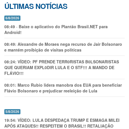
ÚLTIMAS NOTÍCIAS
6/8/2026
08:49
-
Baixe o aplicativo do Plantão Brasil.NET para
Android!
08:49:
Alexandre de Moraes nega recurso de Jair Bolsonaro
e mantém proibição de visitas políticas
08:24:
VÍDEO: PF PRENDE TERR0RlSTAS B0LSONARlSTAS
QUE QUERIAM EXPL0DlR LULA E O STF!!! A MANDO DE
FLÁVIO!!!
08:01:
Marco Rubio lidera manobra dos EUA para beneficiar
Flávio Bolsonaro e prejudicar reeleição de Lula
5/8/2026
19:54:
VÍDEO: LULA DESPEDAÇA TRUMP E ESMAGA MILEI
APÓS ATAQUES!! RESPEITEM O BRASIL!! RETALIAÇÃO