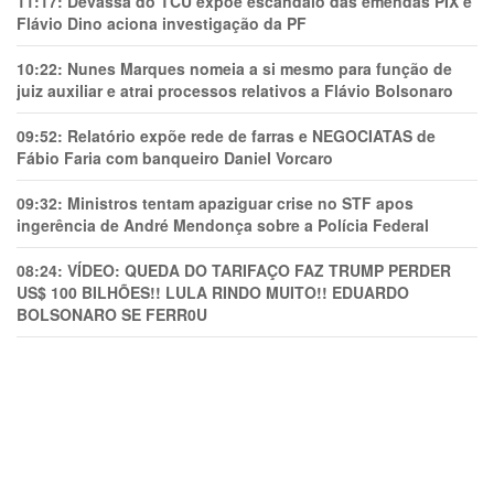
11:17:
Devassa do TCU expõe escândalo das emendas PIX e
Flávio Dino aciona investigação da PF
10:22:
Nunes Marques nomeia a si mesmo para função de
juiz auxiliar e atrai processos relativos a Flávio Bolsonaro
09:52:
Relatório expõe rede de farras e NEGOCIATAS de
Fábio Faria com banqueiro Daniel Vorcaro
09:32:
Ministros tentam apaziguar crise no STF apos
ingerência de André Mendonça sobre a Polícia Federal
08:24:
VÍDEO: QUEDA DO TARIFAÇO FAZ TRUMP PERDER
US$ 100 BILHÕES!! LULA RINDO MUITO!! EDUARDO
BOLSONARO SE FERR0U