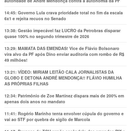
autoridade de André Mendonça contra a autonomia da PF
14:45:
Governo Lula crava prioridade total no fim da escala
6x1 e rejeita recuos no Senado
13:38:
Gestão impecável faz LUCRO da Petrobras disparar
quase 100% no segundo trimestre de 2026
13:29:
MAMATA DAS EMENDAS! Vice de Flávio Bolsonaro
vira alvo da PF após Dino enviar auditoria com rombo de R$
49 milhões!
13:21:
VÍDEO: MIRIAM LEITÃO CALA JORNALISTAS DA
GLOBO E DETONA ANDRÉ MENDONÇA!! FLÁVIO HUMILHA
AS PRÓPRIAS FILHAS
12:34:
Patrimônio de Zoe Martínez dispara mais de 200% em
apenas dois anos no mandato
11:41:
Rogério Marinho tenta envolver cúpula do governo e
vai ao STF por quebra de sigilo de Marcola