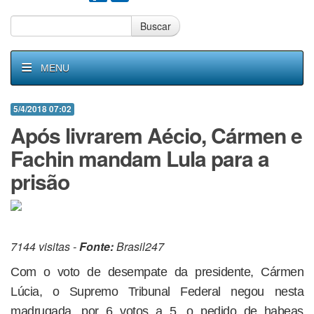
Buscar
MENU
5/4/2018 07:02
Após livrarem Aécio, Cármen e
Fachin mandam Lula para a
prisão
7144 visitas -
Fonte:
Brasil247
Com o voto de desempate da presidente, Cármen
Lúcia, o Supremo Tribunal Federal negou nesta
madrugada, por 6 votos a 5, o pedido de habeas