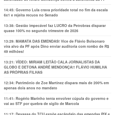
14:45:
Governo Lula crava prioridade total no fim da escala
6x1 e rejeita recuos no Senado
13:38:
Gestão impecável faz LUCRO da Petrobras disparar
quase 100% no segundo trimestre de 2026
13:29:
MAMATA DAS EMENDAS! Vice de Flávio Bolsonaro
vira alvo da PF após Dino enviar auditoria com rombo de R$
49 milhões!
13:21:
VÍDEO: MIRIAM LEITÃO CALA JORNALISTAS DA
GLOBO E DETONA ANDRÉ MENDONÇA!! FLÁVIO HUMILHA
AS PRÓPRIAS FILHAS
12:34:
Patrimônio de Zoe Martínez dispara mais de 200% em
apenas dois anos no mandato
11:41:
Rogério Marinho tenta envolver cúpula do governo e
vai ao STF por quebra de sigilo de Marcola
11:17:
Devassa do TCU expõe escândalo das emendas PIX e