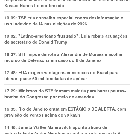
Kassio Nunes for confirmada
19:09:
TSE cria conselho especial contra desinformação e
uso indevido de IA nas eleições de 2026
19:02:
"Latino-americano frustrado": Lula rebate acusações
de secretário de Donald Trump
18:37:
STF impõe derrota a Alexandre de Moraes e acolhe
recurso de Defensoria em caso do 8 de Janeiro
17:48:
EUA exigem vantagens comerciais do Brasil para
liberar quase 60 mil toneladas de açúcar
17:29:
Ministros do STF formam maioria para barrar pautas-
bomba do Congresso por meio de emendas
16:33:
Rio de Janeiro entra em ESTÁGIO 3 DE ALERTA, com
previsão de ventos acima de 90 km/h
14:46:
Jurista Wálter Maierovitch aponta abuso de
autoridade de André Mendonça contra a autonomia da PF