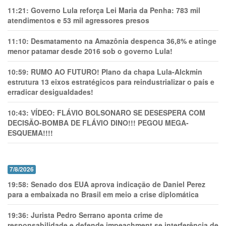
11:21:
Governo Lula reforça Lei Maria da Penha: 783 mil
atendimentos e 53 mil agressores presos
11:10:
Desmatamento na Amazônia despenca 36,8% e atinge
menor patamar desde 2016 sob o governo Lula!
10:59:
RUMO AO FUTURO! Plano da chapa Lula-Alckmin
estrutura 13 eixos estratégicos para reindustrializar o país e
erradicar desigualdades!
10:43:
VÍDEO: FLÁVIO BOLSONARO SE DESESPERA COM
DECISÃO-BOMBA DE FLÁVIO DINO!!! PEGOU MEGA-
ESQUEMA!!!!
7/8/2026
19:58:
Senado dos EUA aprova indicação de Daniel Perez
para a embaixada no Brasil em meio a crise diplomática
19:36:
Jurista Pedro Serrano aponta crime de
responsabilidade e defende impeachment se interferência de