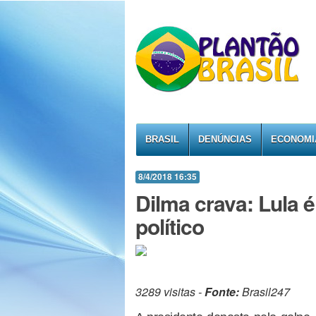
BRASIL
DENÚNCIAS
ECONOMI
8/4/2018 16:35
Dilma crava: Lula é
político
3289 visitas -
Fonte:
Brasil247