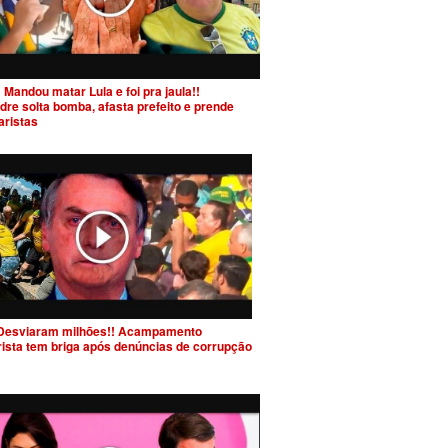
 Mandou matar Lula e foi pra jaula!!
dre solta bomba, afasta prefeito e prende
aristas
Desviaram milhões!! Acampamento
rista tem briga após denúncias de corrupção