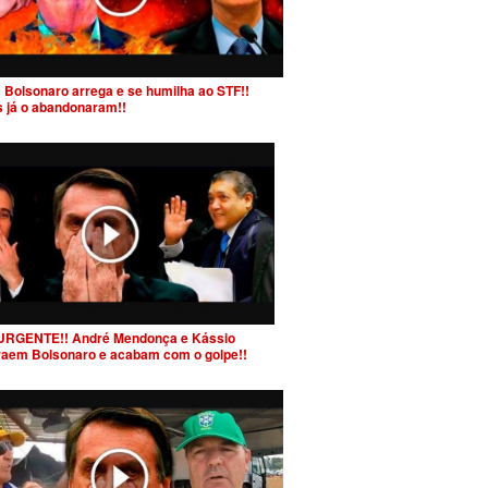
 Bolsonaro arrega e se humilha ao STF!!
s já o abandonaram!!
URGENTE!! André Mendonça e Kássio
raem Bolsonaro e acabam com o golpe!!