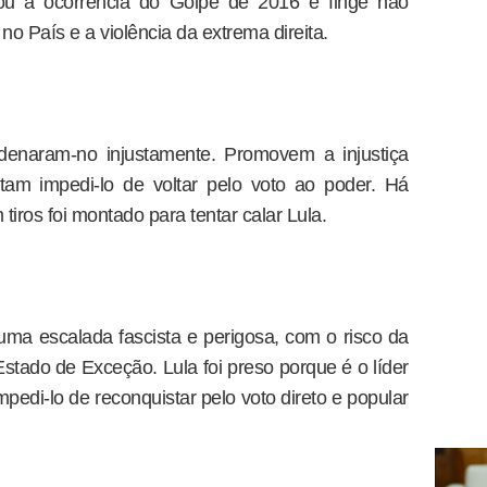
gou a ocorrência do Golpe de 2016 e finge não
o País e a violência da extrema direita.
enaram-no injustamente. Promovem a injustiça
ntam impedi-lo de voltar pelo voto ao poder. Há
iros foi montado para tentar calar Lula.
 uma escalada fascista e perigosa, com o risco da
stado de Exceção. Lula foi preso porque é o líder
pedi-lo de reconquistar pelo voto direto e popular