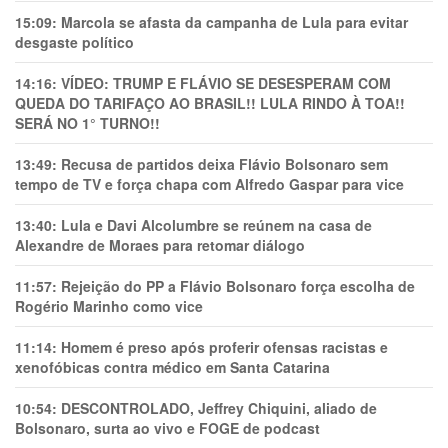
15:09:
Marcola se afasta da campanha de Lula para evitar
desgaste político
14:16:
VÍDEO: TRUMP E FLÁVIO SE DESESPERAM COM
QUEDA DO TARIFAÇO AO BRASIL!! LULA RINDO À TOA!!
SERÁ NO 1° TURNO!!
13:49:
Recusa de partidos deixa Flávio Bolsonaro sem
tempo de TV e força chapa com Alfredo Gaspar para vice
13:40:
Lula e Davi Alcolumbre se reúnem na casa de
Alexandre de Moraes para retomar diálogo
11:57:
Rejeição do PP a Flávio Bolsonaro força escolha de
Rogério Marinho como vice
11:14:
Homem é preso após proferir ofensas racistas e
xenofóbicas contra médico em Santa Catarina
10:54:
DESCONTROLADO, Jeffrey Chiquini, aliado de
Bolsonaro, surta ao vivo e FOGE de podcast