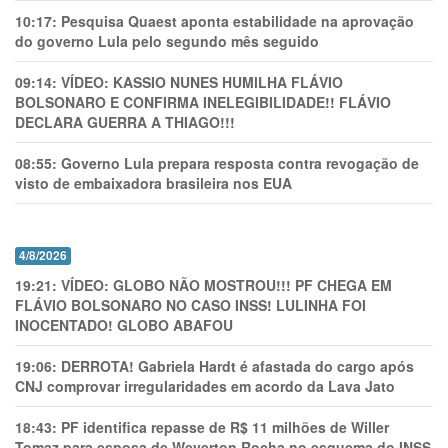
10:17:
Pesquisa Quaest aponta estabilidade na aprovação
do governo Lula pelo segundo mês seguido
09:14:
VÍDEO: KASSIO NUNES HUMlLHA FLÁVIO
BOLSONARO E CONFIRMA INELEGIBILIDADE!! FLÁVIO
DECLARA GUERRA A THIAGO!!!
08:55:
Governo Lula prepara resposta contra revogação de
visto de embaixadora brasileira nos EUA
4/8/2026
19:21:
VÍDEO: GLOBO NÃO MOSTROU!!! PF CHEGA EM
FLÁVIO BOLSONARO NO CASO INSS! LULINHA FOI
INOCENTADO! GLOBO ABAFOU
19:06:
DERROTA! Gabriela Hardt é afastada do cargo após
CNJ comprovar irregularidades em acordo da Lava Jato
18:43:
PF identifica repasse de R$ 11 milhões de Willer
Tomaz para esposa de Weverton Rocha no esquema do INSS