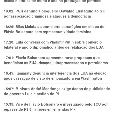
marca histórica de refino e alta na produção de petróleo
19:02:
PGR denuncia blogueiro Oswaldo Eustáquio ao STF
por associação criminosa e ataques à democracia
18:26:
Silas Malafaia aponta erro estratégico em chapa de
Flávio Bolsonaro sem representatividade feminina
17:20:
Lula conversa com Vladimir Putin sobre comércio
bilateral e apoio diplomático antes de retaliação dos EUA
17:01:
Flávio Bolsonaro apresenta nove propostas que
beneficiam os EUA, ricaços, ultraprocessados e petrolíferas
16:45:
Itamaraty denuncia interferência dos EUA na eleição
após cassação de visto de embaixadora em Washington
15:57:
Ministro André Mendonça exige dados de publicidade
do governo Lula a pedido do PL
15:35:
Vice de Flávio Bolsonaro é investigado pelo TCU por
repasse de R$ 6 milhões em emendas Pix