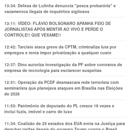
13:34:
Defesa de Lulinha denuncia "pesca probatória" e
vazamentos ilegais de inquéritos sigilosos
13:11:
VÍDEO: FLÁVIO BOLSONARO APANHA FEIO DE
JORNALISTAS APÓS MENTIR AO VIVO E PERDE O
CONTROLE!! QUE VEXAME!!
12:42:
Tarcísio ataca greve da CPTM, criminaliza luta por
empregos e tenta impor privatização a qualquer custo
12:37:
Dino autoriza investigação da PF sobre contratos de
empresa de tecnologia para esclarecer suspeitas
12:31:
Operação da PCDF desmascara rede terrorista com
seminarista que planejava ataques em Brasília nas Eleições
de 2026
11:53:
Patrimônio de deputado do PL cresce 19 vezes e
inclui fuzis, imóvel e carro de luxo
11:34:
Coalizão de 25 estados dos EUA entra na Justiça para
derrubar tarifas ilegais do governo Trump contra o Brasil