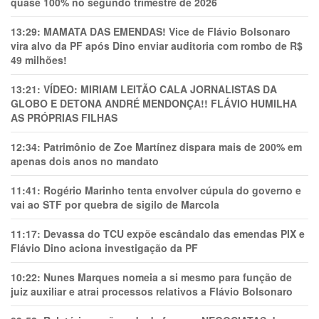
quase 100% no segundo trimestre de 2026
13:29:
MAMATA DAS EMENDAS! Vice de Flávio Bolsonaro
vira alvo da PF após Dino enviar auditoria com rombo de R$
49 milhões!
13:21:
VÍDEO: MIRIAM LEITÃO CALA JORNALISTAS DA
GLOBO E DETONA ANDRÉ MENDONÇA!! FLÁVIO HUMILHA
AS PRÓPRIAS FILHAS
12:34:
Patrimônio de Zoe Martínez dispara mais de 200% em
apenas dois anos no mandato
11:41:
Rogério Marinho tenta envolver cúpula do governo e
vai ao STF por quebra de sigilo de Marcola
11:17:
Devassa do TCU expõe escândalo das emendas PIX e
Flávio Dino aciona investigação da PF
10:22:
Nunes Marques nomeia a si mesmo para função de
juiz auxiliar e atrai processos relativos a Flávio Bolsonaro