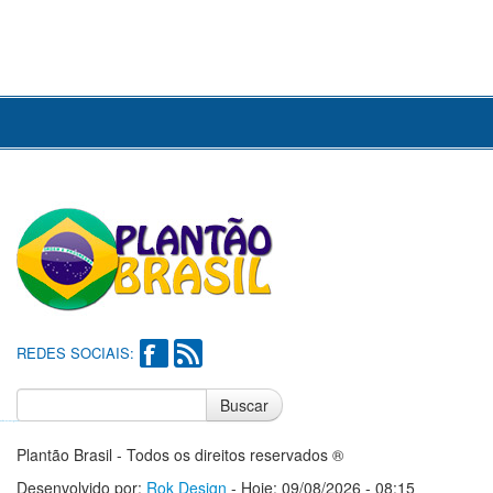
REDES SOCIAIS:
Buscar
Notícias do Flamengo
Notícias do Corinthians
Plantão Brasil - Todos os direitos reservados ®
Desenvolvido por:
Rok Design
- Hoje: 09/08/2026 - 08:15