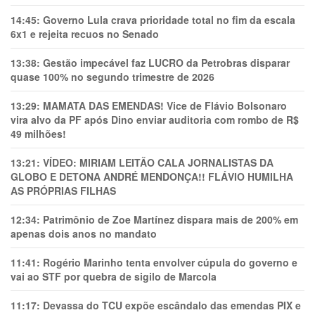
14:45:
Governo Lula crava prioridade total no fim da escala
6x1 e rejeita recuos no Senado
13:38:
Gestão impecável faz LUCRO da Petrobras disparar
quase 100% no segundo trimestre de 2026
13:29:
MAMATA DAS EMENDAS! Vice de Flávio Bolsonaro
vira alvo da PF após Dino enviar auditoria com rombo de R$
49 milhões!
13:21:
VÍDEO: MIRIAM LEITÃO CALA JORNALISTAS DA
GLOBO E DETONA ANDRÉ MENDONÇA!! FLÁVIO HUMILHA
AS PRÓPRIAS FILHAS
12:34:
Patrimônio de Zoe Martínez dispara mais de 200% em
apenas dois anos no mandato
11:41:
Rogério Marinho tenta envolver cúpula do governo e
vai ao STF por quebra de sigilo de Marcola
11:17:
Devassa do TCU expõe escândalo das emendas PIX e