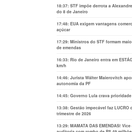
18:37:
STF impõe derrota a Alexandre
do 8 de Janeiro
17:48:
EUA exigem vantagens comercia
açúcar
17:29:
Ministros do STF formam maio
de emendas
16:33:
Rio de Janeiro entra em ESTÁ
km/h
14:46:
Jurista Wálter Maierovitch ap
autonomia da PF
14:45:
Governo Lula crava prioridade 
13:38:
Gestão impecável faz LUCRO d
trimestre de 2026
13:29:
MAMATA DAS EMENDAS! Vice de 
auditoria com rombo de R$ 49 milhõe