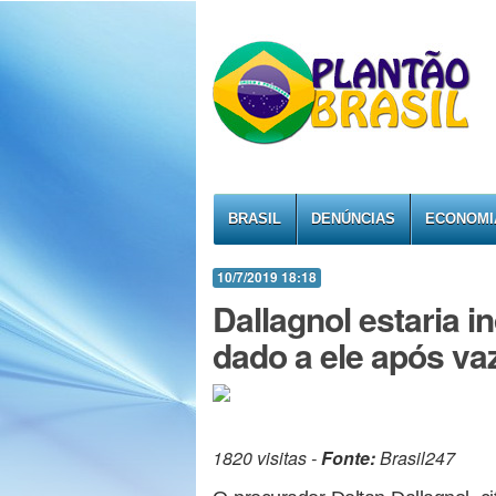
BRASIL
DENÚNCIAS
ECONOMI
10/7/2019 18:18
Dallagnol estaria 
dado a ele após v
1820 visitas -
Fonte:
Brasil247