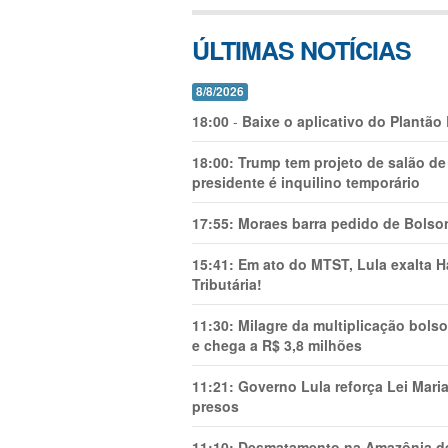
ÚLTIMAS NOTÍCIAS
8/8/2026
18:00
-
Baixe o aplicativo do Plantão
18:00:
Trump tem projeto de salão de
presidente é inquilino temporário
17:55:
Moraes barra pedido de Bolson
15:41:
Em ato do MTST, Lula exalta H
Tributária!
11:30:
Milagre da multiplicação bolso
e chega a R$ 3,8 milhões
11:21:
Governo Lula reforça Lei Mari
presos
11:10:
Desmatamento na Amazônia de