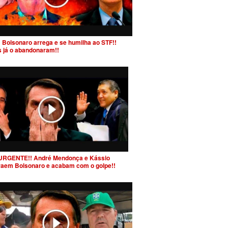
 Bolsonaro arrega e se humilha ao STF!!
s já o abandonaram!!
URGENTE!! André Mendonça e Kássio
raem Bolsonaro e acabam com o golpe!!