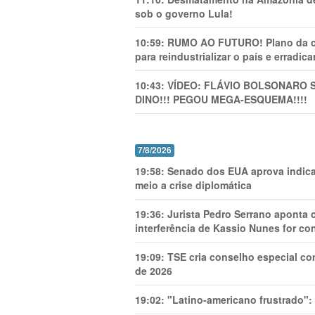
sob o governo Lula!
10:59:
RUMO AO FUTURO! Plano da cha
para reindustrializar o país e erradic
10:43:
VÍDEO: FLÁVIO BOLSONARO 
DINO!!! PEGOU MEGA-ESQUEMA!!!!
7/8/2026
19:58:
Senado dos EUA aprova indica
meio a crise diplomática
19:36:
Jurista Pedro Serrano aponta
interferência de Kassio Nunes for co
19:09:
TSE cria conselho especial co
de 2026
19:02:
"Latino-americano frustrado":