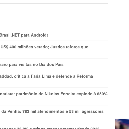
 Brasil.NET para Android!
 US$ 400 milhões vetado; Justiça reforça que
aro para visitas no Dia dos Pais
addad, critica a Faria Lima e defende a Reforma
narista: patrimônio de Nikolas Ferreira explode 8.850%
a da Penha: 783 mil atendimentos e 53 mil agressores
spenca 36,8% e atinge menor patamar desde 2016