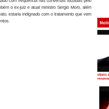
itado com frequência nas conversas vazadas pelo
mbém o ex-juiz e atual ministro Sergio Moro, além
ato, estaria indignado com o tratamento que vem
ntos.
Notí
VÍDEO: 
renunci