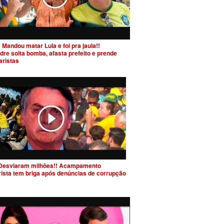
 Mandou matar Lula e foi pra jaula!!
dre solta bomba, afasta prefeito e prende
aristas
Desviaram milhões!! Acampamento
rista tem briga após denúncias de corrupção