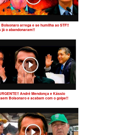
 Bolsonaro arrega e se humilha ao STF!!
s já o abandonaram!!
URGENTE!! André Mendonça e Kássio
raem Bolsonaro e acabam com o golpe!!