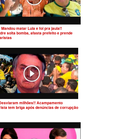
 Mandou matar Lula e foi pra jaula!!
dre solta bomba, afasta prefeito e prende
aristas
Desviaram milhões!! Acampamento
rista tem briga após denúncias de corrupção