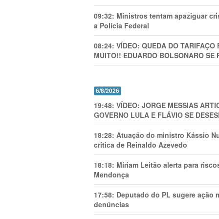
09:32:
Ministros tentam apaziguar c
a Polícia Federal
08:24:
VÍDEO: QUEDA DO TARIFAÇO 
MUITO!! EDUARDO BOLSONARO SE 
6/8/2026
19:48:
VÍDEO: JORGE MESSIAS AR
GOVERNO LULA E FLÁVIO SE DESES
18:28:
Atuação do ministro Kássio Nu
crítica de Reinaldo Azevedo
18:18:
Míriam Leitão alerta para risc
Mendonça
17:58:
Deputado do PL sugere ação mi
denúncias