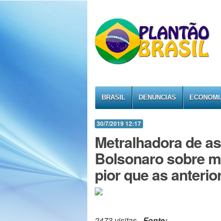
BRASIL
DENÚNCIAS
ECONOMI
30/7/2019 12:17
Metralhadora de as
Bolsonaro sobre m
pior que as anterio
2473 visitas -
Fonte:
-