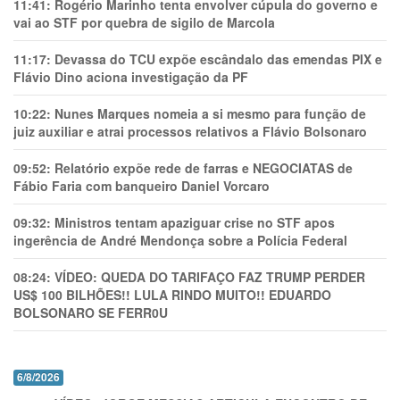
11:41:
Rogério Marinho tenta envolver cúpula do governo e
vai ao STF por quebra de sigilo de Marcola
11:17:
Devassa do TCU expõe escândalo das emendas PIX e
Flávio Dino aciona investigação da PF
10:22:
Nunes Marques nomeia a si mesmo para função de
juiz auxiliar e atrai processos relativos a Flávio Bolsonaro
09:52:
Relatório expõe rede de farras e NEGOCIATAS de
Fábio Faria com banqueiro Daniel Vorcaro
09:32:
Ministros tentam apaziguar crise no STF apos
ingerência de André Mendonça sobre a Polícia Federal
08:24:
VÍDEO: QUEDA DO TARIFAÇO FAZ TRUMP PERDER
US$ 100 BILHÕES!! LULA RINDO MUITO!! EDUARDO
BOLSONARO SE FERR0U
6/8/2026