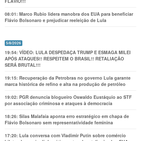
FLÁVIO!!!
08:01:
Marco Rubio lidera manobra dos EUA para beneficiar
Flávio Bolsonaro e prejudicar reeleição de Lula
5/8/2026
19:54:
VÍDEO: LULA DESPEDAÇA TRUMP E ESMAGA MILEI
APÓS ATAQUES!! RESPEITEM O BRASIL!! RETALIAÇÃO
SERÁ BRUTAL!!!
19:15:
Recuperação da Petrobras no governo Lula garante
marca histórica de refino e alta na produção de petróleo
19:02:
PGR denuncia blogueiro Oswaldo Eustáquio ao STF
por associação criminosa e ataques à democracia
18:26:
Silas Malafaia aponta erro estratégico em chapa de
Flávio Bolsonaro sem representatividade feminina
17:20:
Lula conversa com Vladimir Putin sobre comércio