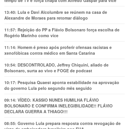
tempo de TV e força chapa com Alfredo Gaspar para vice
13:40:
Lula e Davi Alcolumbre se reúnem na casa de
Alexandre de Moraes para retomar diálogo
11:57:
Rejeição do PP a Flávio Bolsonaro força escolha de
Rogério Marinho como vice
11:14:
Homem é preso após proferir ofensas racistas e
xenofóbicas contra médico em Santa Catarina
10:54:
DESCONTROLADO, Jeffrey Chiquini, aliado de
Bolsonaro, surta ao vivo e FOGE de podcast
10:17:
Pesquisa Quaest aponta estabilidade na aprovação
do governo Lula pelo segundo mês seguido
09:14:
VÍDEO: KASSIO NUNES HUMlLHA FLÁVIO
BOLSONARO E CONFIRMA INELEGIBILIDADE!! FLÁVIO
DECLARA GUERRA A THIAGO!!!
08:55:
Governo Lula prepara resposta contra revogação de