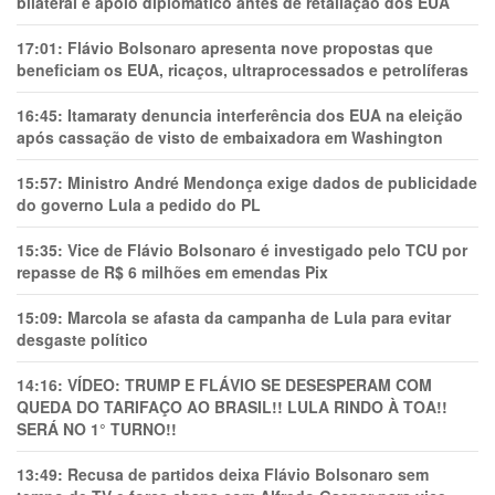
bilateral e apoio diplomático antes de retaliação dos EUA
17:01:
Flávio Bolsonaro apresenta nove propostas que
beneficiam os EUA, ricaços, ultraprocessados e petrolíferas
16:45:
Itamaraty denuncia interferência dos EUA na eleição
após cassação de visto de embaixadora em Washington
15:57:
Ministro André Mendonça exige dados de publicidade
do governo Lula a pedido do PL
15:35:
Vice de Flávio Bolsonaro é investigado pelo TCU por
repasse de R$ 6 milhões em emendas Pix
15:09:
Marcola se afasta da campanha de Lula para evitar
desgaste político
14:16:
VÍDEO: TRUMP E FLÁVIO SE DESESPERAM COM
QUEDA DO TARIFAÇO AO BRASIL!! LULA RINDO À TOA!!
SERÁ NO 1° TURNO!!
13:49:
Recusa de partidos deixa Flávio Bolsonaro sem