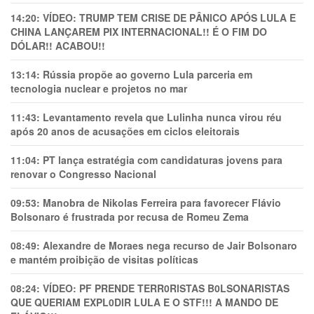
14:20:
VÍDEO: TRUMP TEM CRlSE DE PÂNlCO APÓS LULA E
CHINA LANÇAREM PIX INTERNACIONAL!! É O FIM DO
DÓLAR!! ACABOU!!
13:14:
Rússia propõe ao governo Lula parceria em
tecnologia nuclear e projetos no mar
11:43:
Levantamento revela que Lulinha nunca virou réu
após 20 anos de acusações em ciclos eleitorais
11:04:
PT lança estratégia com candidaturas jovens para
renovar o Congresso Nacional
09:53:
Manobra de Nikolas Ferreira para favorecer Flávio
Bolsonaro é frustrada por recusa de Romeu Zema
08:49:
Alexandre de Moraes nega recurso de Jair Bolsonaro
e mantém proibição de visitas políticas
08:24:
VÍDEO: PF PRENDE TERR0RlSTAS B0LSONARlSTAS
QUE QUERIAM EXPL0DlR LULA E O STF!!! A MANDO DE