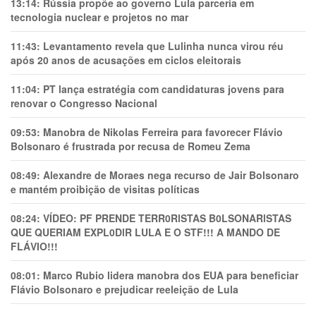
13:14:
Rússia propõe ao governo Lula parceria em
tecnologia nuclear e projetos no mar
11:43:
Levantamento revela que Lulinha nunca virou réu
após 20 anos de acusações em ciclos eleitorais
11:04:
PT lança estratégia com candidaturas jovens para
renovar o Congresso Nacional
09:53:
Manobra de Nikolas Ferreira para favorecer Flávio
Bolsonaro é frustrada por recusa de Romeu Zema
08:49:
Alexandre de Moraes nega recurso de Jair Bolsonaro
e mantém proibição de visitas políticas
08:24:
VÍDEO: PF PRENDE TERR0RlSTAS B0LSONARlSTAS
QUE QUERIAM EXPL0DlR LULA E O STF!!! A MANDO DE
FLÁVIO!!!
08:01:
Marco Rubio lidera manobra dos EUA para beneficiar
Flávio Bolsonaro e prejudicar reeleição de Lula