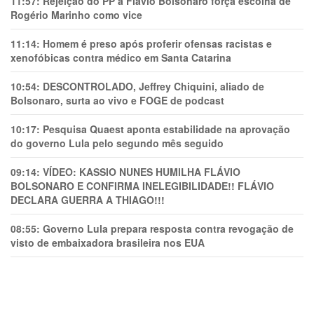
11:57:
Rejeição do PP a Flávio Bolsonaro força escolha de
Rogério Marinho como vice
11:14:
Homem é preso após proferir ofensas racistas e
xenofóbicas contra médico em Santa Catarina
10:54:
DESCONTROLADO, Jeffrey Chiquini, aliado de
Bolsonaro, surta ao vivo e FOGE de podcast
10:17:
Pesquisa Quaest aponta estabilidade na aprovação
do governo Lula pelo segundo mês seguido
09:14:
VÍDEO: KASSIO NUNES HUMlLHA FLÁVIO
BOLSONARO E CONFIRMA INELEGIBILIDADE!! FLÁVIO
DECLARA GUERRA A THIAGO!!!
08:55:
Governo Lula prepara resposta contra revogação de
visto de embaixadora brasileira nos EUA