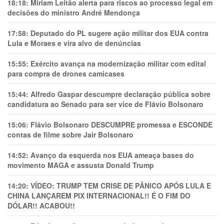
18:18:
Míriam Leitão alerta para riscos ao processo legal em
decisões do ministro André Mendonça
17:58:
Deputado do PL sugere ação militar dos EUA contra
Lula e Moraes e vira alvo de denúncias
15:55:
Exército avança na modernização militar com edital
para compra de drones camicases
15:44:
Alfredo Gaspar descumpre declaração pública sobre
candidatura ao Senado para ser vice de Flávio Bolsonaro
15:06:
Flávio Bolsonaro DESCUMPRE promessa e ESCONDE
contas de filme sobre Jair Bolsonaro
14:52:
Avanço da esquerda nos EUA ameaça bases do
movimento MAGA e assusta Donald Trump
14:20:
VÍDEO: TRUMP TEM CRlSE DE PÂNlCO APÓS LULA E
CHINA LANÇAREM PIX INTERNACIONAL!! É O FIM DO
DÓLAR!! ACABOU!!