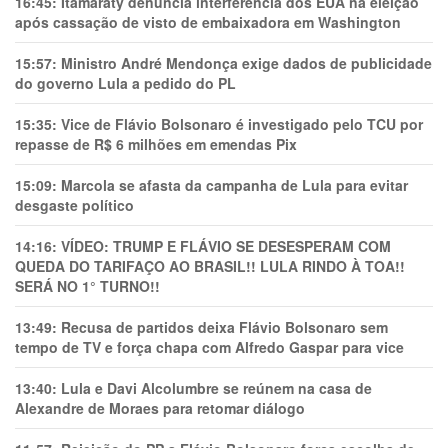
16:45:
Itamaraty denuncia interferência dos EUA na eleição
após cassação de visto de embaixadora em Washington
15:57:
Ministro André Mendonça exige dados de publicidade
do governo Lula a pedido do PL
15:35:
Vice de Flávio Bolsonaro é investigado pelo TCU por
repasse de R$ 6 milhões em emendas Pix
15:09:
Marcola se afasta da campanha de Lula para evitar
desgaste político
14:16:
VÍDEO: TRUMP E FLÁVIO SE DESESPERAM COM
QUEDA DO TARIFAÇO AO BRASIL!! LULA RINDO À TOA!!
SERÁ NO 1° TURNO!!
13:49:
Recusa de partidos deixa Flávio Bolsonaro sem
tempo de TV e força chapa com Alfredo Gaspar para vice
13:40:
Lula e Davi Alcolumbre se reúnem na casa de
Alexandre de Moraes para retomar diálogo