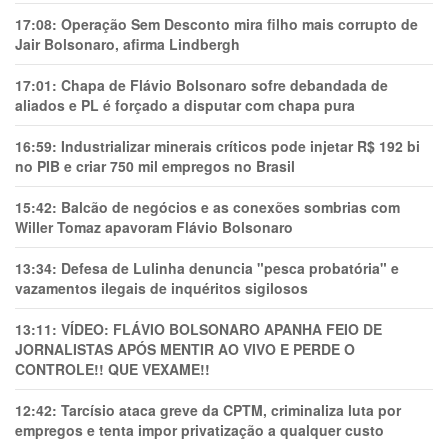
17:08:
Operação Sem Desconto mira filho mais corrupto de
Jair Bolsonaro, afirma Lindbergh
17:01:
Chapa de Flávio Bolsonaro sofre debandada de
aliados e PL é forçado a disputar com chapa pura
16:59:
Industrializar minerais críticos pode injetar R$ 192 bi
no PIB e criar 750 mil empregos no Brasil
15:42:
Balcão de negócios e as conexões sombrias com
Willer Tomaz apavoram Flávio Bolsonaro
13:34:
Defesa de Lulinha denuncia "pesca probatória" e
vazamentos ilegais de inquéritos sigilosos
13:11:
VÍDEO: FLÁVIO BOLSONARO APANHA FEIO DE
JORNALISTAS APÓS MENTIR AO VIVO E PERDE O
CONTROLE!! QUE VEXAME!!
12:42:
Tarcísio ataca greve da CPTM, criminaliza luta por
empregos e tenta impor privatização a qualquer custo