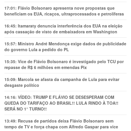
17:01:
Flávio Bolsonaro apresenta nove propostas que
beneficiam os EUA, ricaços, ultraprocessados e petrolíferas
16:45:
Itamaraty denuncia interferência dos EUA na eleição
após cassação de visto de embaixadora em Washington
15:57:
Ministro André Mendonça exige dados de publicidade
do governo Lula a pedido do PL
15:35:
Vice de Flávio Bolsonaro é investigado pelo TCU por
repasse de R$ 6 milhões em emendas Pix
15:09:
Marcola se afasta da campanha de Lula para evitar
desgaste político
14:16:
VÍDEO: TRUMP E FLÁVIO SE DESESPERAM COM
QUEDA DO TARIFAÇO AO BRASIL!! LULA RINDO À TOA!!
SERÁ NO 1° TURNO!!
13:49:
Recusa de partidos deixa Flávio Bolsonaro sem
tempo de TV e força chapa com Alfredo Gaspar para vice