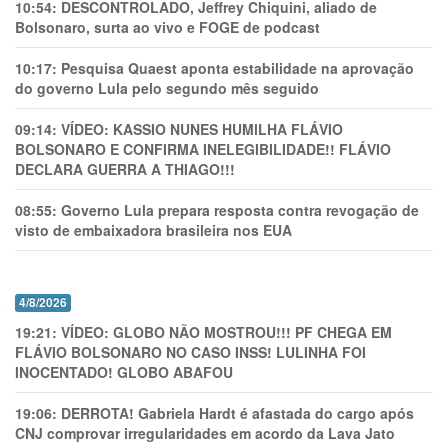
10:54:
DESCONTROLADO, Jeffrey Chiquini, aliado de
Bolsonaro, surta ao vivo e FOGE de podcast
10:17:
Pesquisa Quaest aponta estabilidade na aprovação
do governo Lula pelo segundo mês seguido
09:14:
VÍDEO: KASSIO NUNES HUMlLHA FLÁVIO
BOLSONARO E CONFIRMA INELEGIBILIDADE!! FLÁVIO
DECLARA GUERRA A THIAGO!!!
08:55:
Governo Lula prepara resposta contra revogação de
visto de embaixadora brasileira nos EUA
4/8/2026
19:21:
VÍDEO: GLOBO NÃO MOSTROU!!! PF CHEGA EM
FLÁVIO BOLSONARO NO CASO INSS! LULINHA FOI
INOCENTADO! GLOBO ABAFOU
19:06:
DERROTA! Gabriela Hardt é afastada do cargo após
CNJ comprovar irregularidades em acordo da Lava Jato