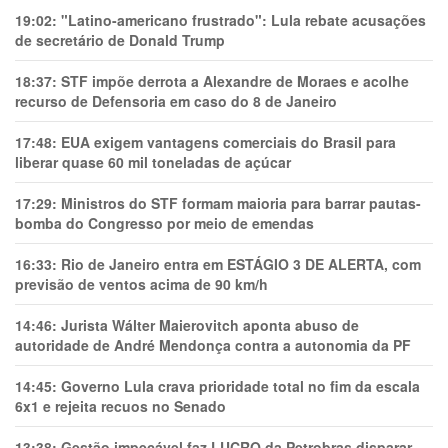
19:02:
"Latino-americano frustrado": Lula rebate acusações
de secretário de Donald Trump
18:37:
STF impõe derrota a Alexandre de Moraes e acolhe
recurso de Defensoria em caso do 8 de Janeiro
17:48:
EUA exigem vantagens comerciais do Brasil para
liberar quase 60 mil toneladas de açúcar
17:29:
Ministros do STF formam maioria para barrar pautas-
bomba do Congresso por meio de emendas
16:33:
Rio de Janeiro entra em ESTÁGIO 3 DE ALERTA, com
previsão de ventos acima de 90 km/h
14:46:
Jurista Wálter Maierovitch aponta abuso de
autoridade de André Mendonça contra a autonomia da PF
14:45:
Governo Lula crava prioridade total no fim da escala
6x1 e rejeita recuos no Senado
13:38:
Gestão impecável faz LUCRO da Petrobras disparar