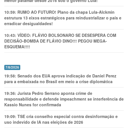
menor patamar desde 2016 sob o governo Lula!
10:59:
RUMO AO FUTURO! Plano da chapa Lula-Alckmin
estrutura 13 eixos estratégicos para reindustrializar o país e
erradicar desigualdades!
10:43:
VÍDEO: FLÁVIO BOLSONARO SE DESESPERA COM
DECISÃO-BOMBA DE FLÁVIO DINO!!! PEGOU MEGA-
ESQUEMA!!!!
7/8/2026
19:58:
Senado dos EUA aprova indicação de Daniel Perez
para a embaixada no Brasil em meio a crise diplomática
19:36:
Jurista Pedro Serrano aponta crime de
responsabilidade e defende impeachment se interferência de
Kassio Nunes for confirmada
19:09:
TSE cria conselho especial contra desinformação e
uso indevido de IA nas eleições de 2026