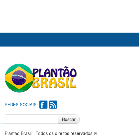
REDES SOCIAIS:
Buscar
Notícias do Flamengo
Notícias do Corinthians
Plantão Brasil - Todos os direitos reservados ®