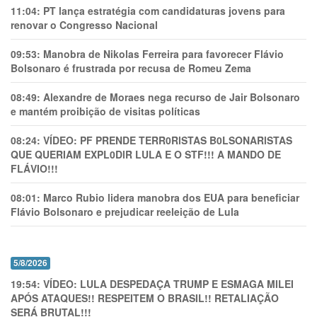
11:04:
PT lança estratégia com candidaturas jovens para
renovar o Congresso Nacional
09:53:
Manobra de Nikolas Ferreira para favorecer Flávio
Bolsonaro é frustrada por recusa de Romeu Zema
08:49:
Alexandre de Moraes nega recurso de Jair Bolsonaro
e mantém proibição de visitas políticas
08:24:
VÍDEO: PF PRENDE TERR0RlSTAS B0LSONARlSTAS
QUE QUERIAM EXPL0DlR LULA E O STF!!! A MANDO DE
FLÁVIO!!!
08:01:
Marco Rubio lidera manobra dos EUA para beneficiar
Flávio Bolsonaro e prejudicar reeleição de Lula
5/8/2026
19:54:
VÍDEO: LULA DESPEDAÇA TRUMP E ESMAGA MILEI
APÓS ATAQUES!! RESPEITEM O BRASIL!! RETALIAÇÃO
SERÁ BRUTAL!!!