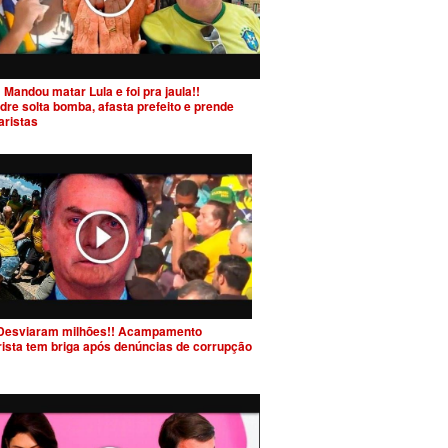
 Mandou matar Lula e foi pra jaula!!
dre solta bomba, afasta prefeito e prende
aristas
Desviaram milhões!! Acampamento
rista tem briga após denúncias de corrupção