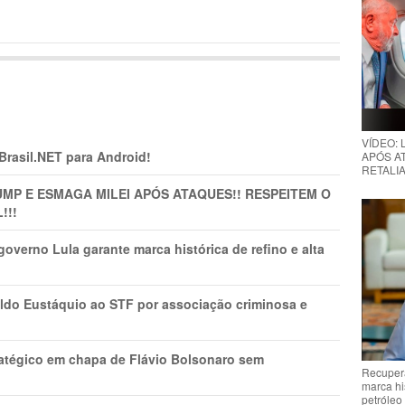
VÍDEO:
 Brasil.NET para Android!
APÓS AT
RETALIA
MP E ESMAGA MILEI APÓS ATAQUES!! RESPEITEM O
!!!
overno Lula garante marca histórica de refino e alta
do Eustáquio ao STF por associação criminosa e
tratégico em chapa de Flávio Bolsonaro sem
Recupera
marca hi
petróleo