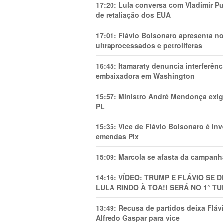
17:20:
Lula conversa com Vladimir Put
de retaliação dos EUA
17:01:
Flávio Bolsonaro apresenta no
ultraprocessados e petrolíferas
16:45:
Itamaraty denuncia interferên
embaixadora em Washington
15:57:
Ministro André Mendonça exig
PL
15:35:
Vice de Flávio Bolsonaro é in
emendas Pix
15:09:
Marcola se afasta da campanha
14:16:
VÍDEO: TRUMP E FLÁVIO SE 
LULA RINDO À TOA!! SERÁ NO 1° TU
13:49:
Recusa de partidos deixa Flá
Alfredo Gaspar para vice