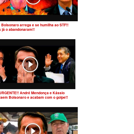
 Bolsonaro arrega e se humilha ao STF!!
s já o abandonaram!!
URGENTE!! André Mendonça e Kássio
raem Bolsonaro e acabam com o golpe!!