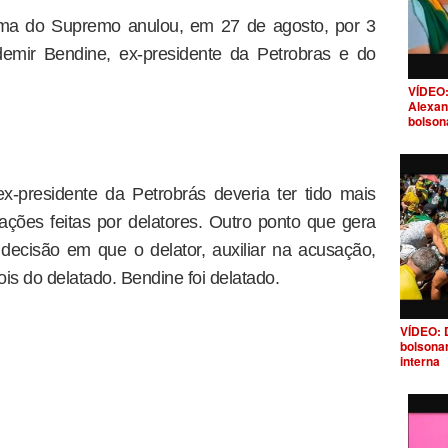
rma do Supremo anulou, em 27 de agosto, por 3
emir Bendine, ex-presidente da Petrobras e do
VÍDEO:
Alexan
bolson
x-presidente da Petrobrás deveria ter tido mais
ções feitas por delatores. Outro ponto que gera
decisão em que o delator, auxiliar na acusação,
s do delatado. Bendine foi delatado.
VÍDEO: 
bolsona
interna