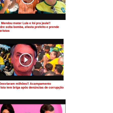
 Mandou matar Lula e foi pra jaula!!
dre solta bomba, afasta prefeito e prende
aristas
Desviaram milhões!! Acampamento
rista tem briga após denúncias de corrupção