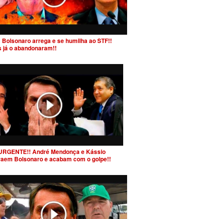
 Bolsonaro arrega e se humilha ao STF!!
s já o abandonaram!!
URGENTE!! André Mendonça e Kássio
raem Bolsonaro e acabam com o golpe!!