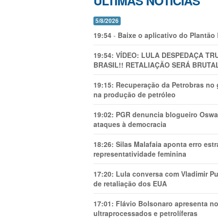
ÚLTIMAS NOTÍCIAS
5/8/2026
19:54
-
Baixe o aplicativo do Plantão
19:54:
VÍDEO: LULA DESPEDAÇA TRU
BRASIL!! RETALIAÇÃO SERÁ BRUTAL
19:15:
Recuperação da Petrobras no g
na produção de petróleo
19:02:
PGR denuncia blogueiro Oswal
ataques à democracia
18:26:
Silas Malafaia aponta erro es
representatividade feminina
17:20:
Lula conversa com Vladimir Put
de retaliação dos EUA
17:01:
Flávio Bolsonaro apresenta no
ultraprocessados e petrolíferas