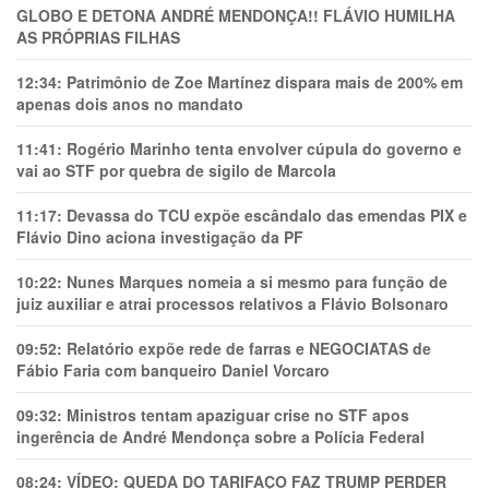
GLOBO E DETONA ANDRÉ MENDONÇA!! FLÁVIO HUMILHA
AS PRÓPRIAS FILHAS
12:34:
Patrimônio de Zoe Martínez dispara mais de 200% em
apenas dois anos no mandato
11:41:
Rogério Marinho tenta envolver cúpula do governo e
vai ao STF por quebra de sigilo de Marcola
11:17:
Devassa do TCU expõe escândalo das emendas PIX e
Flávio Dino aciona investigação da PF
10:22:
Nunes Marques nomeia a si mesmo para função de
juiz auxiliar e atrai processos relativos a Flávio Bolsonaro
09:52:
Relatório expõe rede de farras e NEGOCIATAS de
Fábio Faria com banqueiro Daniel Vorcaro
09:32:
Ministros tentam apaziguar crise no STF apos
ingerência de André Mendonça sobre a Polícia Federal
08:24:
VÍDEO: QUEDA DO TARIFAÇO FAZ TRUMP PERDER