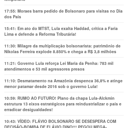
17:55:
Moraes barra pedido de Bolsonaro para visitas no Dia
dos Pais
15:41:
Em ato do MTST, Lula exalta Haddad, critica a Faria
Lima e defende a Reforma Tributária!
11:30:
Milagre da multiplicação bolsonarista: patrimônio de
Nikolas Ferreira explode 8.850% e chega a R$ 3,8 milhões
11:21:
Governo Lula reforça Lei Maria da Penha: 783 mil
atendimentos e 53 mil agressores presos
11:10:
Desmatamento na Amazônia despenca 36,8% e atinge
menor patamar desde 2016 sob o governo Lula!
10:59:
RUMO AO FUTURO! Plano da chapa Lula-Alckmin
estrutura 13 eixos estratégicos para reindustrializar o país e
erradicar desigualdades!
10:43:
VÍDEO: FLÁVIO BOLSONARO SE DESESPERA COM
DECISÃO-BOMBA DE FLÁVIO DINO!!! PEGOU MEGA-