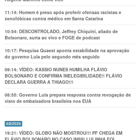
11:14:
Homem é preso após proferir ofensas racistas e
xenofóbicas contra médico em Santa Catarina
10:54:
DESCONTROLADO, Jeffrey Chiquini, aliado de
Bolsonaro, surta ao vivo e FOGE de podcast
10:17:
Pesquisa Quaest aponta estabilidade na aprovação
do governo Lula pelo segundo mês seguido
09:14:
VÍDEO: KASSIO NUNES HUMlLHA FLÁVIO
BOLSONARO E CONFIRMA INELEGIBILIDADE!! FLÁVIO
DECLARA GUERRA A THIAGO!!!
08:55:
Governo Lula prepara resposta contra revogação de
visto de embaixadora brasileira nos EUA
4/8/2026
19:21:
VÍDEO: GLOBO NÃO MOSTROU!!! PF CHEGA EM
FLÁVIO BOLSONARO NO CASO INSS! LULINHA FOI