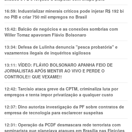
16:59:
Industrializar minerais críticos pode injetar R$ 192 bi
no PIB e criar 750 mil empregos no Brasil
15:42:
Balcão de negócios e as conexões sombrias com
Willer Tomaz apavoram Flávio Bolsonaro
13:34:
Defesa de Lulinha denuncia "pesca probatória" e
vazamentos ilegais de inquéritos sigilosos
13:11:
VÍDEO: FLÁVIO BOLSONARO APANHA FEIO DE
JORNALISTAS APÓS MENTIR AO VIVO E PERDE O
CONTROLE!! QUE VEXAME!!
12:42:
Tarcísio ataca greve da CPTM, criminaliza luta por
empregos e tenta impor privatização a qualquer custo
12:37:
Dino autoriza investigação da PF sobre contratos de
empresa de tecnologia para esclarecer suspeitas
12:31:
Operação da PCDF desmascara rede terrorista com
seminarista que planejava ataques em Brasília nas Eleições