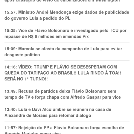
15:57:
Ministro André Mendonça exige dados de publicidade
do governo Lula a pedido do PL
15:35:
Vice de Flávio Bolsonaro é investigado pelo TCU por
repasse de R$ 6 milhões em emendas Pix
15:09:
Marcola se afasta da campanha de Lula para evitar
desgaste político
14:16:
VÍDEO: TRUMP E FLÁVIO SE DESESPERAM COM
QUEDA DO TARIFAÇO AO BRASIL!! LULA RINDO À TOA!!
SERÁ NO 1° TURNO!!
13:49:
Recusa de partidos deixa Flávio Bolsonaro sem
tempo de TV e força chapa com Alfredo Gaspar para vice
13:40:
Lula e Davi Alcolumbre se reúnem na casa de
Alexandre de Moraes para retomar diálogo
11:57:
Rejeição do PP a Flávio Bolsonaro força escolha de
Rogério Marinho como vice