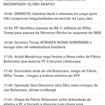
INOCENTADO! GLOBO ABAFOU
19:06:
DERROTA! Gabriela Hardt é afastada do cargo após
CNJ comprovar irregularidades em acordo da Lava Jato
18:43:
PF identifica repasse de R$ 11 milhões de Willer
Tomaz para esposa de Weverton Rocha no esquema do INSS
18:28:
Governo Trump AFRONTA NOSSA SOBERANIA e
revoga visto de embaixadora brasileira
17:53:
André Mendonça nega liminar e libera vídeo de Flávio
Bolsonaro que associa PT a facções criminosas
17:40:
Escondido atrás do clã Bolsonaro, amigo de Flávio,
Willer Tomaz , chegou a indicar ministro do STF
17:08:
Operação Sem Desconto mira filho mais corrupto de
Jair Bolsonaro, afirma Lindbergh
17:01:
Chapa de Flávio Bolsonaro sofre debandada de
aliados e PL é forçado a disputar com chapa pura