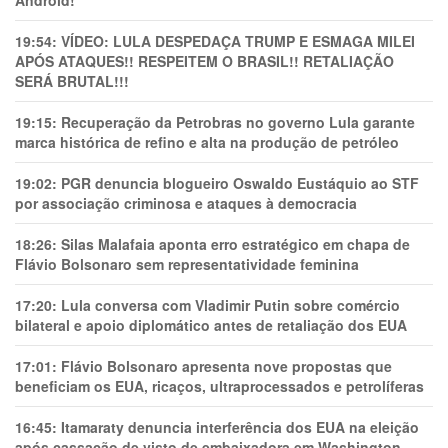
Android!
19:54:
VÍDEO: LULA DESPEDAÇA TRUMP E ESMAGA MILEI
APÓS ATAQUES!! RESPEITEM O BRASIL!! RETALIAÇÃO
SERÁ BRUTAL!!!
19:15:
Recuperação da Petrobras no governo Lula garante
marca histórica de refino e alta na produção de petróleo
19:02:
PGR denuncia blogueiro Oswaldo Eustáquio ao STF
por associação criminosa e ataques à democracia
18:26:
Silas Malafaia aponta erro estratégico em chapa de
Flávio Bolsonaro sem representatividade feminina
17:20:
Lula conversa com Vladimir Putin sobre comércio
bilateral e apoio diplomático antes de retaliação dos EUA
17:01:
Flávio Bolsonaro apresenta nove propostas que
beneficiam os EUA, ricaços, ultraprocessados e petrolíferas
16:45:
Itamaraty denuncia interferência dos EUA na eleição
após cassação de visto de embaixadora em Washington