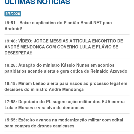
ÚLTIMAS NOTÍCIAS
6/8/2026
19:51
-
Baixe o aplicativo do Plantão Brasil.NET para
Android!
19:48:
VÍDEO: JORGE MESSIAS ARTICULA ENCONTRO DE
ANDRÉ MENDONÇA COM GOVERNO LULA E FLÁVIO SE
DESESPERA!!
18:28:
Atuação do ministro Kássio Nunes em acordos
partidários acende alerta e gera crítica de Reinaldo Azevedo
18:18:
Míriam Leitão alerta para riscos ao processo legal em
decisões do ministro André Mendonça
17:58:
Deputado do PL sugere ação militar dos EUA contra
Lula e Moraes e vira alvo de denúncias
15:55:
Exército avança na modernização militar com edital
para compra de drones camicases