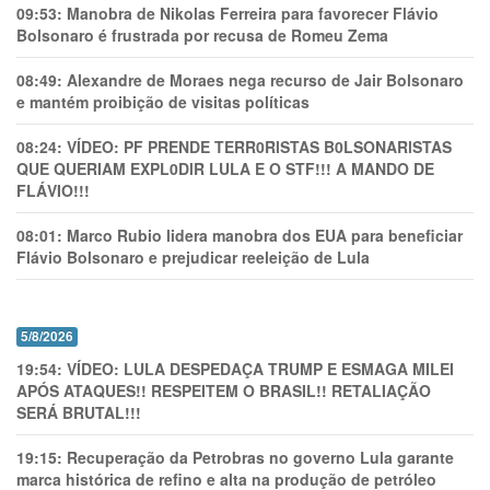
09:53:
Manobra de Nikolas Ferreira para favorecer Flávio
Bolsonaro é frustrada por recusa de Romeu Zema
08:49:
Alexandre de Moraes nega recurso de Jair Bolsonaro
e mantém proibição de visitas políticas
08:24:
VÍDEO: PF PRENDE TERR0RlSTAS B0LSONARlSTAS
QUE QUERIAM EXPL0DlR LULA E O STF!!! A MANDO DE
FLÁVIO!!!
08:01:
Marco Rubio lidera manobra dos EUA para beneficiar
Flávio Bolsonaro e prejudicar reeleição de Lula
5/8/2026
19:54:
VÍDEO: LULA DESPEDAÇA TRUMP E ESMAGA MILEI
APÓS ATAQUES!! RESPEITEM O BRASIL!! RETALIAÇÃO
SERÁ BRUTAL!!!
19:15:
Recuperação da Petrobras no governo Lula garante
marca histórica de refino e alta na produção de petróleo