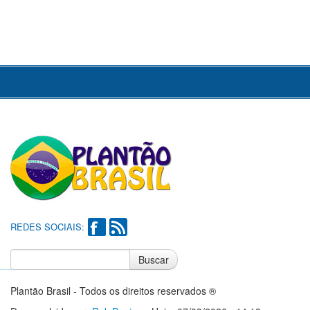
REDES SOCIAIS:
Buscar
Notícias do Flamengo
Notícias do Corinthians
Plantão Brasil - Todos os direitos reservados ®