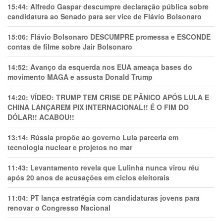
15:44:
Alfredo Gaspar descumpre declaração pública sobre
candidatura ao Senado para ser vice de Flávio Bolsonaro
15:06:
Flávio Bolsonaro DESCUMPRE promessa e ESCONDE
contas de filme sobre Jair Bolsonaro
14:52:
Avanço da esquerda nos EUA ameaça bases do
movimento MAGA e assusta Donald Trump
14:20:
VÍDEO: TRUMP TEM CRlSE DE PÂNlCO APÓS LULA E
CHINA LANÇAREM PIX INTERNACIONAL!! É O FIM DO
DÓLAR!! ACABOU!!
13:14:
Rússia propõe ao governo Lula parceria em
tecnologia nuclear e projetos no mar
11:43:
Levantamento revela que Lulinha nunca virou réu
após 20 anos de acusações em ciclos eleitorais
11:04:
PT lança estratégia com candidaturas jovens para
renovar o Congresso Nacional