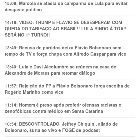
15:09:
Marcola se afasta da campanha de Lula para evitar
desgaste político
14:16:
VÍDEO: TRUMP E FLÁVIO SE DESESPERAM COM
QUEDA DO TARIFAÇO AO BRASIL!! LULA RINDO À TOA!!
SERÁ NO 1° TURNO!!
13:49:
Recusa de partidos deixa Flávio Bolsonaro sem
tempo de TV e força chapa com Alfredo Gaspar para vice
13:40:
Lula e Davi Alcolumbre se reúnem na casa de
Alexandre de Moraes para retomar diálogo
11:57:
Rejeição do PP a Flávio Bolsonaro força escolha de
Rogério Marinho como vice
11:14:
Homem é preso após proferir ofensas racistas e
xenofóbicas contra médico em Santa Catarina
10:54:
DESCONTROLADO, Jeffrey Chiquini, aliado de
Bolsonaro, surta ao vivo e FOGE de podcast