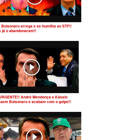
 Bolsonaro arrega e se humilha ao STF!!
s já o abandonaram!!
URGENTE!! André Mendonça e Kássio
raem Bolsonaro e acabam com o golpe!!