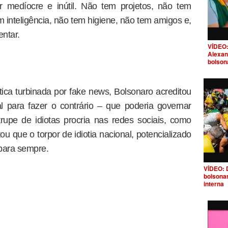
 medíocre e inútil. Não tem projetos, não tem
 inteligência, não tem higiene, não tem amigos e,
ntar.
VÍDEO:
Alexan
bolson
ítica turbinada por fake news, Bolsonaro acreditou
l para fazer o contrário – que poderia governar
pe de idiotas procria nas redes sociais, como
ou que o torpor de idiotia nacional, potencializado
r para sempre.
VÍDEO: 
bolsona
interna