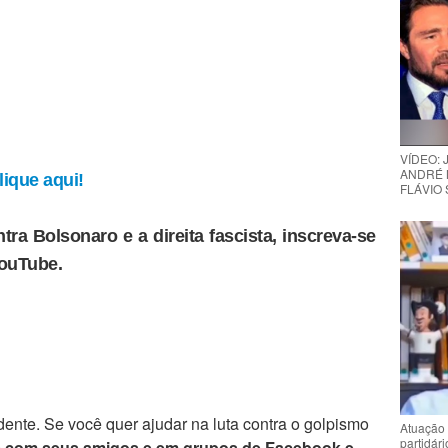
VÍDEO:
ANDRÉ 
ique aqui!
FLÁVIO
tra Bolsonaro e a direita fascista, inscreva-se
YouTube.
ente. Se você quer ajudar na luta contra o golpismo
Atuação 
partidár
e com seus amigos e em grupos de Facebook e