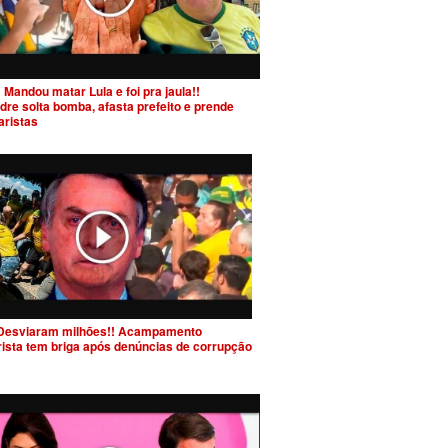
 Mandou matar Lula e foi pra jaula!!
dre solta bomba, afasta prefeito e prende
aristas
Desviaram milhões!! Acampamento
rista tem briga após denúncias de corrupção