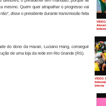
 diretores, o presidente têm mandato, porque se
ça mesmo. Quem quer atrapalhar o progresso vai
 não", disse o presidente durante transmissão feita
VÍDEO:
Alexan
bolson
ldade do dono da Havan, Luciano Hang, conseguir
rução de uma loja da rede em Rio Grande (RS).
VÍDEO: 
bolsona
interna