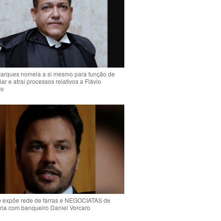
arques nomeia a si mesmo para função de
liar e atrai processos relativos a Flávio
ro
o expõe rede de farras e NEGOCIATAS de
ria com banqueiro Daniel Vorcaro