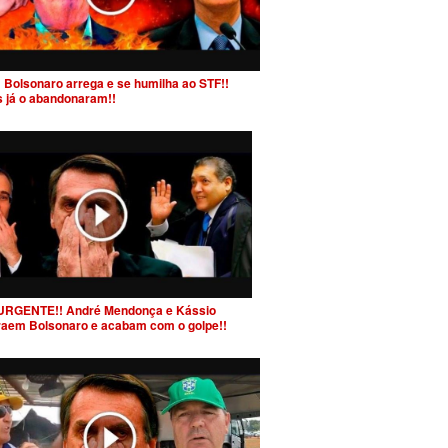
 Bolsonaro arrega e se humilha ao STF!!
s já o abandonaram!!
URGENTE!! André Mendonça e Kássio
raem Bolsonaro e acabam com o golpe!!