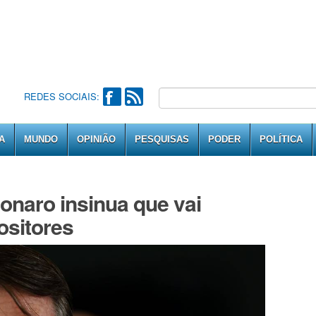
REDES SOCIAIS:
A
MUNDO
OPINIÃO
PESQUISAS
PODER
POLÍTICA
naro insinua que vai
ositores