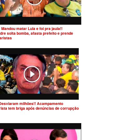
 Mandou matar Lula e foi pra jaula!!
dre solta bomba, afasta prefeito e prende
aristas
Desviaram milhões!! Acampamento
rista tem briga após denúncias de corrupção