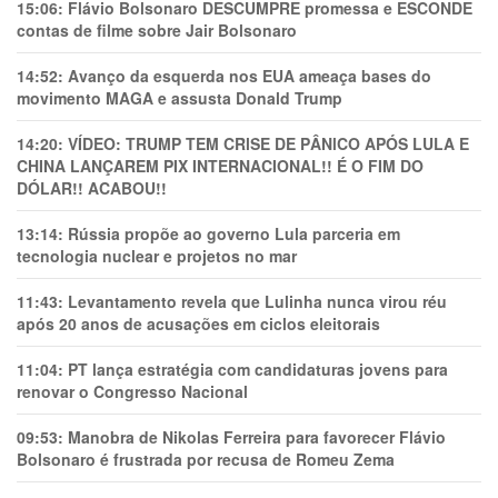
15:06:
Flávio Bolsonaro DESCUMPRE promessa e ESCONDE
contas de filme sobre Jair Bolsonaro
14:52:
Avanço da esquerda nos EUA ameaça bases do
movimento MAGA e assusta Donald Trump
14:20:
VÍDEO: TRUMP TEM CRlSE DE PÂNlCO APÓS LULA E
CHINA LANÇAREM PIX INTERNACIONAL!! É O FIM DO
DÓLAR!! ACABOU!!
13:14:
Rússia propõe ao governo Lula parceria em
tecnologia nuclear e projetos no mar
11:43:
Levantamento revela que Lulinha nunca virou réu
após 20 anos de acusações em ciclos eleitorais
11:04:
PT lança estratégia com candidaturas jovens para
renovar o Congresso Nacional
09:53:
Manobra de Nikolas Ferreira para favorecer Flávio
Bolsonaro é frustrada por recusa de Romeu Zema