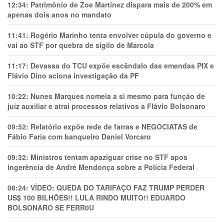
12:34:
Patrimônio de Zoe Martínez dispara mais de 200% em
apenas dois anos no mandato
11:41:
Rogério Marinho tenta envolver cúpula do governo e
vai ao STF por quebra de sigilo de Marcola
11:17:
Devassa do TCU expõe escândalo das emendas PIX e
Flávio Dino aciona investigação da PF
10:22:
Nunes Marques nomeia a si mesmo para função de
juiz auxiliar e atrai processos relativos a Flávio Bolsonaro
09:52:
Relatório expõe rede de farras e NEGOCIATAS de
Fábio Faria com banqueiro Daniel Vorcaro
09:32:
Ministros tentam apaziguar crise no STF apos
ingerência de André Mendonça sobre a Polícia Federal
08:24:
VÍDEO: QUEDA DO TARIFAÇO FAZ TRUMP PERDER
US$ 100 BILHÕES!! LULA RINDO MUITO!! EDUARDO
BOLSONARO SE FERR0U