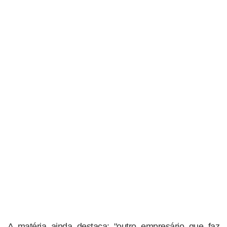
A matéria ainda destaca: "outro empresário que faz