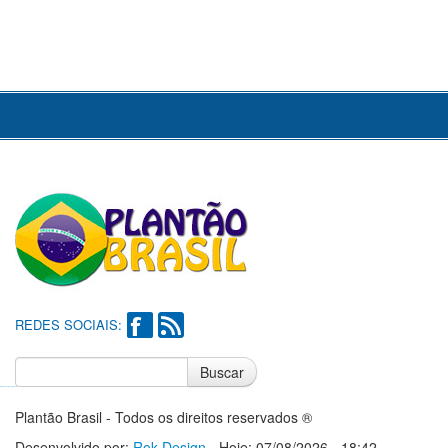
REDES SOCIAIS:
Buscar
Notícias do Flamengo
Notícias do Corinthians
Plantão Brasil - Todos os direitos reservados ®
Desenvolvido por:
Rok Design
- Hoje: 07/08/2026 - 18:42