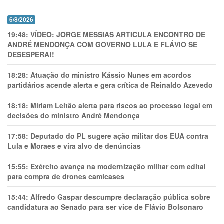
6/8/2026
19:48:
VÍDEO: JORGE MESSIAS ARTICULA ENCONTRO DE
ANDRÉ MENDONÇA COM GOVERNO LULA E FLÁVIO SE
DESESPERA!!
18:28:
Atuação do ministro Kássio Nunes em acordos
partidários acende alerta e gera crítica de Reinaldo Azevedo
18:18:
Míriam Leitão alerta para riscos ao processo legal em
decisões do ministro André Mendonça
17:58:
Deputado do PL sugere ação militar dos EUA contra
Lula e Moraes e vira alvo de denúncias
15:55:
Exército avança na modernização militar com edital
para compra de drones camicases
15:44:
Alfredo Gaspar descumpre declaração pública sobre
candidatura ao Senado para ser vice de Flávio Bolsonaro