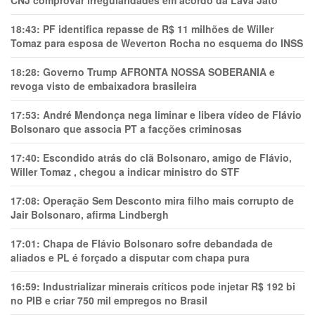
CNJ comprovar irregularidades em acordo da Lava Jato
18:43:
PF identifica repasse de R$ 11 milhões de Willer
Tomaz para esposa de Weverton Rocha no esquema do INSS
18:28:
Governo Trump AFRONTA NOSSA SOBERANIA e
revoga visto de embaixadora brasileira
17:53:
André Mendonça nega liminar e libera vídeo de Flávio
Bolsonaro que associa PT a facções criminosas
17:40:
Escondido atrás do clã Bolsonaro, amigo de Flávio,
Willer Tomaz , chegou a indicar ministro do STF
17:08:
Operação Sem Desconto mira filho mais corrupto de
Jair Bolsonaro, afirma Lindbergh
17:01:
Chapa de Flávio Bolsonaro sofre debandada de
aliados e PL é forçado a disputar com chapa pura
16:59:
Industrializar minerais críticos pode injetar R$ 192 bi
no PIB e criar 750 mil empregos no Brasil