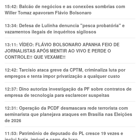
15:42:
Balcão de negócios e as conexões sombrias com
Willer Tomaz apavoram Flávio Bolsonaro
13:34:
Defesa de Lulinha denuncia "pesca probatória" e
vazamentos ilegais de inquéritos sigilosos
13:11:
VÍDEO: FLÁVIO BOLSONARO APANHA FEIO DE
JORNALISTAS APÓS MENTIR AO VIVO E PERDE O
CONTROLE!! QUE VEXAME!!
12:42:
Tarcísio ataca greve da CPTM, criminaliza luta por
empregos e tenta impor privatização a qualquer custo
12:37:
Dino autoriza investigação da PF sobre contratos de
empresa de tecnologia para esclarecer suspeitas
12:31:
Operação da PCDF desmascara rede terrorista com
seminarista que planejava ataques em Brasília nas Eleições
de 2026
11:53:
Patrimônio de deputado do PL cresce 19 vezes e
inclui fuzis, imóvel e carro de luxo