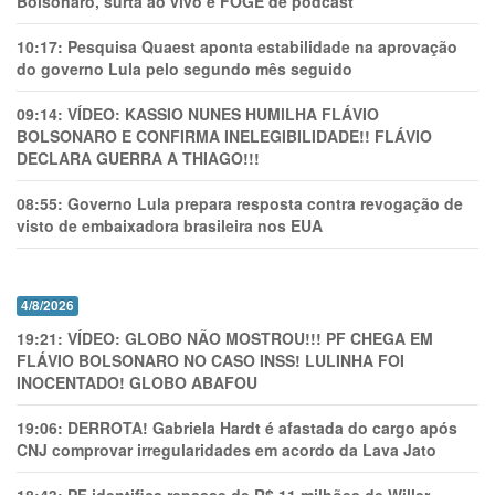
Bolsonaro, surta ao vivo e FOGE de podcast
10:17:
Pesquisa Quaest aponta estabilidade na aprovação
do governo Lula pelo segundo mês seguido
09:14:
VÍDEO: KASSIO NUNES HUMlLHA FLÁVIO
BOLSONARO E CONFIRMA INELEGIBILIDADE!! FLÁVIO
DECLARA GUERRA A THIAGO!!!
08:55:
Governo Lula prepara resposta contra revogação de
visto de embaixadora brasileira nos EUA
4/8/2026
19:21:
VÍDEO: GLOBO NÃO MOSTROU!!! PF CHEGA EM
FLÁVIO BOLSONARO NO CASO INSS! LULINHA FOI
INOCENTADO! GLOBO ABAFOU
19:06:
DERROTA! Gabriela Hardt é afastada do cargo após
CNJ comprovar irregularidades em acordo da Lava Jato