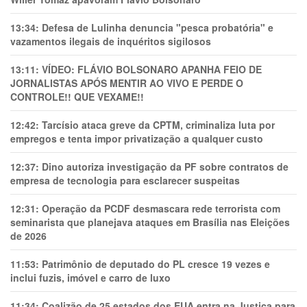
13:34:
Defesa de Lulinha denuncia "pesca probatória" e
vazamentos ilegais de inquéritos sigilosos
13:11:
VÍDEO: FLÁVIO BOLSONARO APANHA FEIO DE
JORNALISTAS APÓS MENTIR AO VIVO E PERDE O
CONTROLE!! QUE VEXAME!!
12:42:
Tarcísio ataca greve da CPTM, criminaliza luta por
empregos e tenta impor privatização a qualquer custo
12:37:
Dino autoriza investigação da PF sobre contratos de
empresa de tecnologia para esclarecer suspeitas
12:31:
Operação da PCDF desmascara rede terrorista com
seminarista que planejava ataques em Brasília nas Eleições
de 2026
11:53:
Patrimônio de deputado do PL cresce 19 vezes e
inclui fuzis, imóvel e carro de luxo
11:34:
Coalizão de 25 estados dos EUA entra na Justiça para