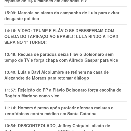
repasse de R$ 6 milhões em emendas Pix
15:09:
Marcola se afasta da campanha de Lula para evitar
desgaste político
14:16:
VÍDEO: TRUMP E FLÁVIO SE DESESPERAM COM
QUEDA DO TARIFAÇO AO BRASIL!! LULA RINDO À TOA!!
SERÁ NO 1° TURNO!!
13:49:
Recusa de partidos deixa Flávio Bolsonaro sem
tempo de TV e força chapa com Alfredo Gaspar para vice
13:40:
Lula e Davi Alcolumbre se reúnem na casa de
Alexandre de Moraes para retomar diálogo
11:57:
Rejeição do PP a Flávio Bolsonaro força escolha de
Rogério Marinho como vice
11:14:
Homem é preso após proferir ofensas racistas e
xenofóbicas contra médico em Santa Catarina
10:54:
DESCONTROLADO, Jeffrey Chiquini, aliado de