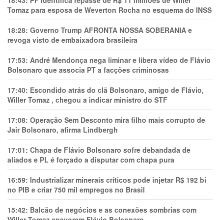
18:43:
PF identifica repasse de R$ 11 milhões de Willer
Tomaz para esposa de Weverton Rocha no esquema do INSS
18:28:
Governo Trump AFRONTA NOSSA SOBERANIA e
revoga visto de embaixadora brasileira
17:53:
André Mendonça nega liminar e libera vídeo de Flávio
Bolsonaro que associa PT a facções criminosas
17:40:
Escondido atrás do clã Bolsonaro, amigo de Flávio,
Willer Tomaz , chegou a indicar ministro do STF
17:08:
Operação Sem Desconto mira filho mais corrupto de
Jair Bolsonaro, afirma Lindbergh
17:01:
Chapa de Flávio Bolsonaro sofre debandada de
aliados e PL é forçado a disputar com chapa pura
16:59:
Industrializar minerais críticos pode injetar R$ 192 bi
no PIB e criar 750 mil empregos no Brasil
15:42:
Balcão de negócios e as conexões sombrias com
Willer Tomaz apavoram Flávio Bolsonaro