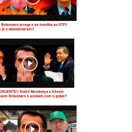
 Bolsonaro arrega e se humilha ao STF!!
s já o abandonaram!!
URGENTE!! André Mendonça e Kássio
raem Bolsonaro e acabam com o golpe!!