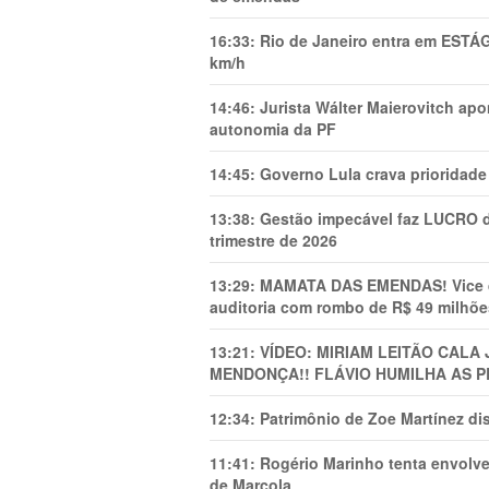
16:33:
Rio de Janeiro entra em ESTÁ
km/h
14:46:
Jurista Wálter Maierovitch ap
autonomia da PF
14:45:
Governo Lula crava prioridade 
13:38:
Gestão impecável faz LUCRO d
trimestre de 2026
13:29:
MAMATA DAS EMENDAS! Vice de 
auditoria com rombo de R$ 49 milhõe
13:21:
VÍDEO: MIRIAM LEITÃO CAL
MENDONÇA!! FLÁVIO HUMILHA AS P
12:34:
Patrimônio de Zoe Martínez d
11:41:
Rogério Marinho tenta envolve
de Marcola