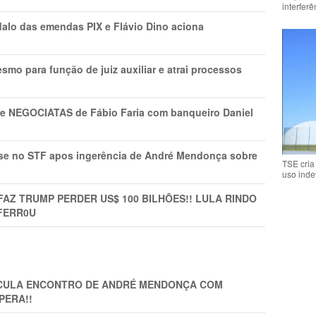
interfer
lo das emendas PIX e Flávio Dino aciona
mo para função de juiz auxiliar e atrai processos
s e NEGOCIATAS de Fábio Faria com banqueiro Daniel
rise no STF apos ingerência de André Mendonça sobre
TSE cria
uso inde
FAZ TRUMP PERDER US$ 100 BILHÕES!! LULA RINDO
FERR0U
TICULA ENCONTRO DE ANDRÉ MENDONÇA COM
PERA!!