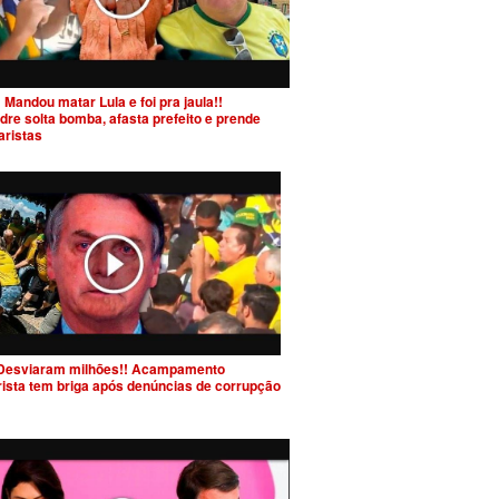
 Mandou matar Lula e foi pra jaula!!
dre solta bomba, afasta prefeito e prende
aristas
Desviaram milhões!! Acampamento
rista tem briga após denúncias de corrupção