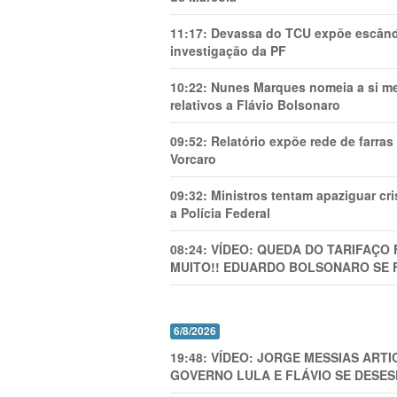
11:17:
Devassa do TCU expõe escânda
investigação da PF
10:22:
Nunes Marques nomeia a si mes
relativos a Flávio Bolsonaro
09:52:
Relatório expõe rede de farra
Vorcaro
09:32:
Ministros tentam apaziguar c
a Polícia Federal
08:24:
VÍDEO: QUEDA DO TARIFAÇO 
MUITO!! EDUARDO BOLSONARO SE 
6/8/2026
19:48:
VÍDEO: JORGE MESSIAS AR
GOVERNO LULA E FLÁVIO SE DESES