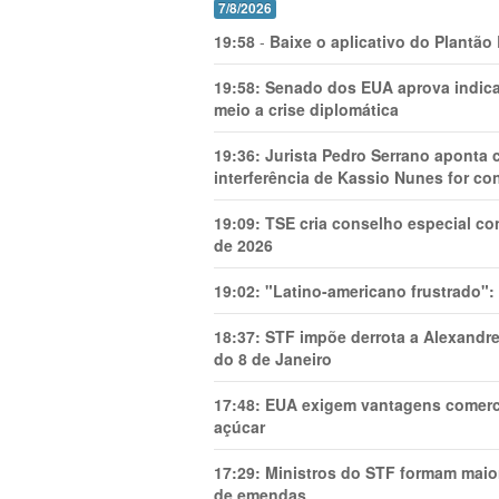
7/8/2026
19:58
-
Baixe o aplicativo do Plantão
19:58:
Senado dos EUA aprova indica
meio a crise diplomática
19:36:
Jurista Pedro Serrano aponta
interferência de Kassio Nunes for co
19:09:
TSE cria conselho especial co
de 2026
19:02:
"Latino-americano frustrado":
18:37:
STF impõe derrota a Alexandre
do 8 de Janeiro
17:48:
EUA exigem vantagens comercia
açúcar
17:29:
Ministros do STF formam maio
de emendas