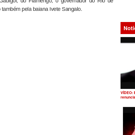
 Gabigol, do Flamengo, o governador do Rio de
ado também pela baiana Ivete Sangalo.
Notí
VÍDEO: 
renunci