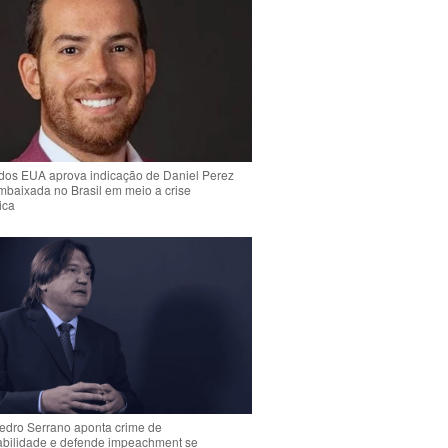
dos EUA aprova indicação de Daniel Perez
mbaixada no Brasil em meio a crise
ica
Pedro Serrano aponta crime de
abilidade e defende impeachment se