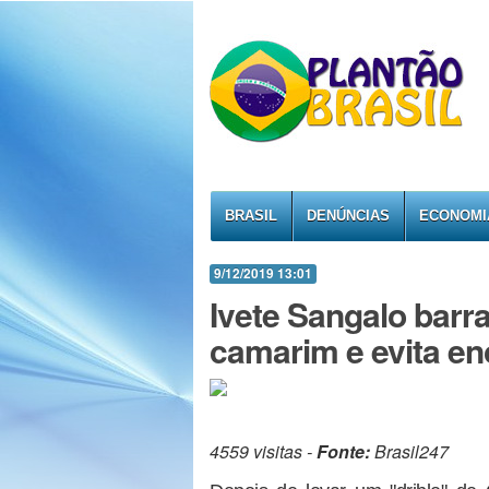
BRASIL
DENÚNCIAS
ECONOMI
9/12/2019 13:01
Ivete Sangalo barr
camarim e evita en
4559 visitas -
Fonte:
Brasil247