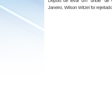
Depois de levar um "drible" de
Janeiro, Wilson Witzel foi rejeit