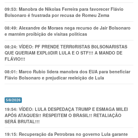
09:53:
Manobra de Nikolas Ferreira para favorecer Flávio
Bolsonaro é frustrada por recusa de Romeu Zema
08:49:
Alexandre de Moraes nega recurso de Jair Bolsonaro
e mantém proibição de visitas políticas
08:24:
VÍDEO: PF PRENDE TERR0RlSTAS B0LSONARlSTAS
QUE QUERIAM EXPL0DlR LULA E O STF!!! A MANDO DE
FLÁVIO!!!
08:01:
Marco Rubio lidera manobra dos EUA para beneficiar
Flávio Bolsonaro e prejudicar reeleição de Lula
5/8/2026
19:54:
VÍDEO: LULA DESPEDAÇA TRUMP E ESMAGA MILEI
APÓS ATAQUES!! RESPEITEM O BRASIL!! RETALIAÇÃO
SERÁ BRUTAL!!!
19:15:
Recuperação da Petrobras no governo Lula garante