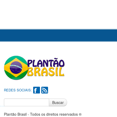
REDES SOCIAIS:
Buscar
Notícias do Flamengo
Notícias do Corinthians
Plantão Brasil - Todos os direitos reservados ®