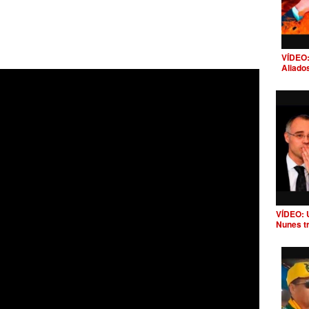
VÍDEO:
Aliado
VÍDEO: 
Nunes t