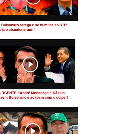
 Bolsonaro arrega e se humilha ao STF!!
s já o abandonaram!!
URGENTE!! André Mendonça e Kássio
raem Bolsonaro e acabam com o golpe!!