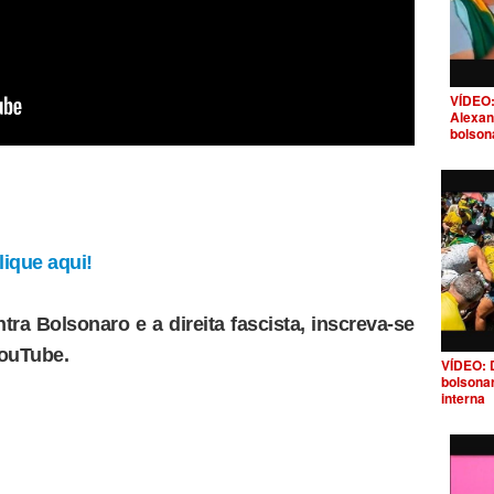
VÍDEO:
Alexan
bolson
ique aqui!
tra Bolsonaro e a direita fascista, inscreva-se
YouTube.
VÍDEO: 
bolsona
interna