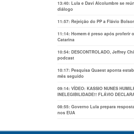
13:40:
Lula e Davi Alcolumbre se reú
diálogo
11:57:
Rejeição do PP a Flávio Bolso
11:14:
Homem é preso após proferir o
Catarina
10:54:
DESCONTROLADO, Jeffrey Chiqu
podcast
10:17:
Pesquisa Quaest aponta estab
mês seguido
09:14:
VÍDEO: KASSIO NUNES HUMl
INELEGIBILIDADE!! FLÁVIO DECLAR
08:55:
Governo Lula prepara resposta
nos EUA