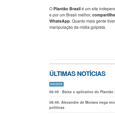
O
Plantão Brasil
é um site independ
e por um Brasil melhor,
compartilh
WhatsApp
. Quanto mais gente tive
manipulação da mídia golpista.
ÚLTIMAS NOTÍCIAS
6/8/2026
08:49
-
Baixe o aplicativo do Plantão
08:49:
Alexandre de Moraes nega recu
políticas