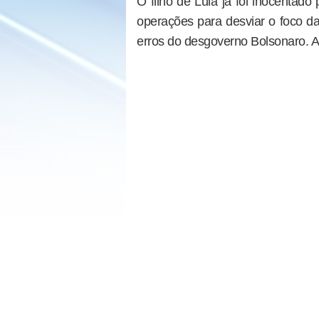
O filho de Lula já foi inocentad
operações para desviar o foco d
erros do desgoverno Bolsonaro. A