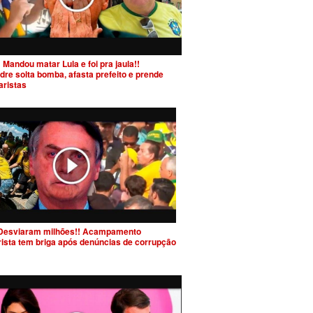
 Mandou matar Lula e foi pra jaula!!
dre solta bomba, afasta prefeito e prende
aristas
Desviaram milhões!! Acampamento
rista tem briga após denúncias de corrupção