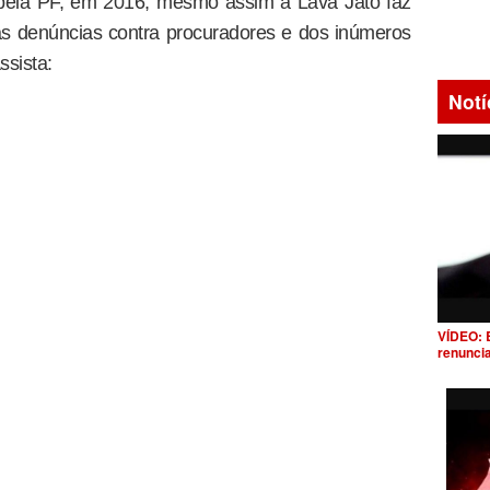
o pela PF, em 2016, mesmo assim a Lava Jato faz
as denúncias contra procuradores e dos inúmeros
ssista:
Notí
VÍDEO: 
renunci