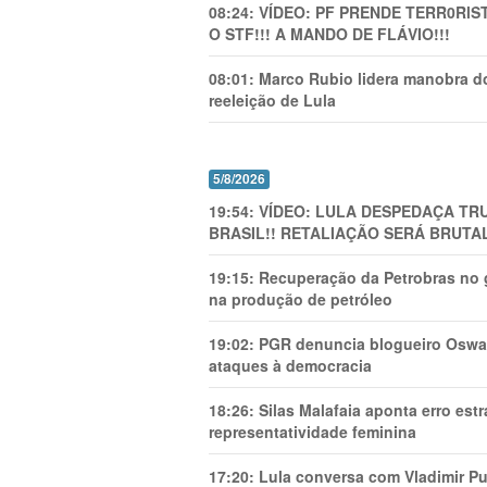
08:24:
VÍDEO: PF PRENDE TERR0RlS
O STF!!! A MANDO DE FLÁVIO!!!
08:01:
Marco Rubio lidera manobra do
reeleição de Lula
5/8/2026
19:54:
VÍDEO: LULA DESPEDAÇA TRU
BRASIL!! RETALIAÇÃO SERÁ BRUTAL
19:15:
Recuperação da Petrobras no g
na produção de petróleo
19:02:
PGR denuncia blogueiro Oswal
ataques à democracia
18:26:
Silas Malafaia aponta erro es
representatividade feminina
17:20:
Lula conversa com Vladimir Put