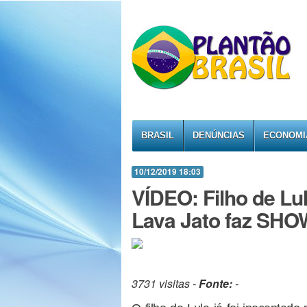
BRASIL
DENÚNCIAS
ECONOMI
10/12/2019 18:03
VÍDEO: Filho de Lul
Lava Jato faz SHO
3731 visitas -
Fonte:
-