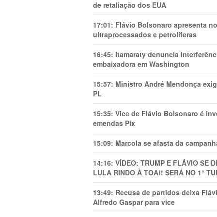
de retaliação dos EUA
17:01:
Flávio Bolsonaro apresenta no
ultraprocessados e petrolíferas
16:45:
Itamaraty denuncia interferên
embaixadora em Washington
15:57:
Ministro André Mendonça exig
PL
15:35:
Vice de Flávio Bolsonaro é in
emendas Pix
15:09:
Marcola se afasta da campanha
14:16:
VÍDEO: TRUMP E FLÁVIO SE 
LULA RINDO À TOA!! SERÁ NO 1° TU
13:49:
Recusa de partidos deixa Flá
Alfredo Gaspar para vice