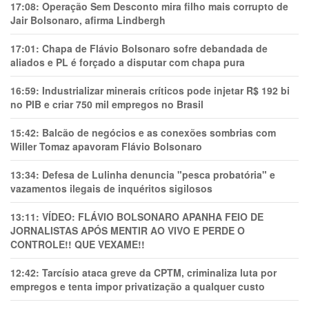
17:08:
Operação Sem Desconto mira filho mais corrupto de
Jair Bolsonaro, afirma Lindbergh
17:01:
Chapa de Flávio Bolsonaro sofre debandada de
aliados e PL é forçado a disputar com chapa pura
16:59:
Industrializar minerais críticos pode injetar R$ 192 bi
no PIB e criar 750 mil empregos no Brasil
15:42:
Balcão de negócios e as conexões sombrias com
Willer Tomaz apavoram Flávio Bolsonaro
13:34:
Defesa de Lulinha denuncia "pesca probatória" e
vazamentos ilegais de inquéritos sigilosos
13:11:
VÍDEO: FLÁVIO BOLSONARO APANHA FEIO DE
JORNALISTAS APÓS MENTIR AO VIVO E PERDE O
CONTROLE!! QUE VEXAME!!
12:42:
Tarcísio ataca greve da CPTM, criminaliza luta por
empregos e tenta impor privatização a qualquer custo