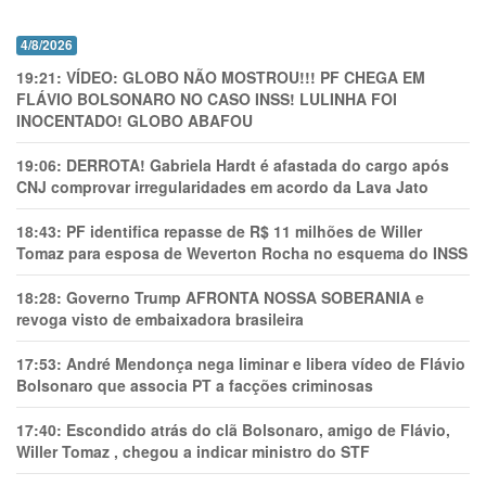
4/8/2026
19:21:
VÍDEO: GLOBO NÃO MOSTROU!!! PF CHEGA EM
FLÁVIO BOLSONARO NO CASO INSS! LULINHA FOI
INOCENTADO! GLOBO ABAFOU
19:06:
DERROTA! Gabriela Hardt é afastada do cargo após
CNJ comprovar irregularidades em acordo da Lava Jato
18:43:
PF identifica repasse de R$ 11 milhões de Willer
Tomaz para esposa de Weverton Rocha no esquema do INSS
18:28:
Governo Trump AFRONTA NOSSA SOBERANIA e
revoga visto de embaixadora brasileira
17:53:
André Mendonça nega liminar e libera vídeo de Flávio
Bolsonaro que associa PT a facções criminosas
17:40:
Escondido atrás do clã Bolsonaro, amigo de Flávio,
Willer Tomaz , chegou a indicar ministro do STF