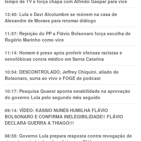
tempo de TV e força chapa com Alfredo Gaspar para vice
13:40:
Lula e Davi Alcolumbre se reúnem na casa de
Alexandre de Moraes para retomar diálogo
11:57:
Rejeição do PP a Flávio Bolsonaro força escolha de
Rogério Marinho como vice
11:14:
Homem é preso após proferir ofensas racistas e
xenofóbicas contra médico em Santa Catarina
10:54:
DESCONTROLADO, Jeffrey Chiquini, aliado de
Bolsonaro, surta ao vivo e FOGE de podcast
10:17:
Pesquisa Quaest aponta estabilidade na aprovação
do governo Lula pelo segundo mês seguido
09:14:
VÍDEO: KASSIO NUNES HUMlLHA FLÁVIO
BOLSONARO E CONFIRMA INELEGIBILIDADE!! FLÁVIO
DECLARA GUERRA A THIAGO!!!
08:55:
Governo Lula prepara resposta contra revogação de