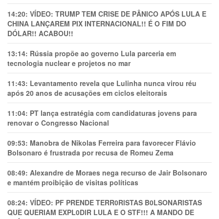
14:20:
VÍDEO: TRUMP TEM CRlSE DE PÂNlCO APÓS LULA E
CHINA LANÇAREM PIX INTERNACIONAL!! É O FIM DO
DÓLAR!! ACABOU!!
13:14:
Rússia propõe ao governo Lula parceria em
tecnologia nuclear e projetos no mar
11:43:
Levantamento revela que Lulinha nunca virou réu
após 20 anos de acusações em ciclos eleitorais
11:04:
PT lança estratégia com candidaturas jovens para
renovar o Congresso Nacional
09:53:
Manobra de Nikolas Ferreira para favorecer Flávio
Bolsonaro é frustrada por recusa de Romeu Zema
08:49:
Alexandre de Moraes nega recurso de Jair Bolsonaro
e mantém proibição de visitas políticas
08:24:
VÍDEO: PF PRENDE TERR0RlSTAS B0LSONARlSTAS
QUE QUERIAM EXPL0DlR LULA E O STF!!! A MANDO DE