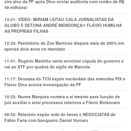
vira alvo da PF após Dino enviar auditoria com rombo de R$
49 milhões!
13:21:
VÍDEO: MIRIAM LEITÃO CALA JORNALISTAS DA
GLOBO E DETONA ANDRÉ MENDONÇA!! FLÁVIO HUMILHA
AS PRÓPRIAS FILHAS
12:34:
Patrimônio de Zoe Martínez dispara mais de 200% em
apenas dois anos no mandato
11:41:
Rogério Marinho tenta envolver cúpula do governo e
vai ao STF por quebra de sigilo de Marcola
11:17:
Devassa do TCU expõe escândalo das emendas PIX e
Flávio Dino aciona investigação da PF
10:22:
Nunes Marques nomeia a si mesmo para função de
juiz auxiliar e atrai processos relativos a Flávio Bolsonaro
09:52:
Relatório expõe rede de farras e NEGOCIATAS de
Fábio Faria com banqueiro Daniel Vorcaro