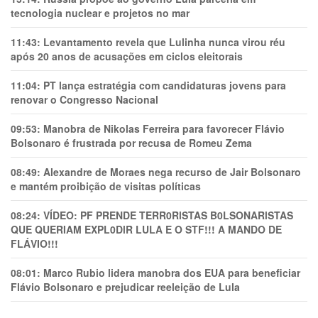
tecnologia nuclear e projetos no mar
11:43:
Levantamento revela que Lulinha nunca virou réu
após 20 anos de acusações em ciclos eleitorais
11:04:
PT lança estratégia com candidaturas jovens para
renovar o Congresso Nacional
09:53:
Manobra de Nikolas Ferreira para favorecer Flávio
Bolsonaro é frustrada por recusa de Romeu Zema
08:49:
Alexandre de Moraes nega recurso de Jair Bolsonaro
e mantém proibição de visitas políticas
08:24:
VÍDEO: PF PRENDE TERR0RlSTAS B0LSONARlSTAS
QUE QUERIAM EXPL0DlR LULA E O STF!!! A MANDO DE
FLÁVIO!!!
08:01:
Marco Rubio lidera manobra dos EUA para beneficiar
Flávio Bolsonaro e prejudicar reeleição de Lula