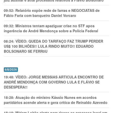
juiz auxiliar e atrai processos relativos a Flávio Bolsonaro
09:52:
Relatório expõe rede de farras e NEGOCIATAS de
Fábio Faria com banqueiro Daniel Vorcaro
09:32:
Ministros tentam apaziguar crise no STF apos
ingerência de André Mendonça sobre a Polícia Federal
08:24:
VÍDEO: QUEDA DO TARIFAÇO FAZ TRUMP PERDER
US$ 100 BILHÕES!! LULA RINDO MUITO!! EDUARDO
BOLSONARO SE FERR0U
6/8/2026
19:48:
VÍDEO: JORGE MESSIAS ARTICULA ENCONTRO DE
ANDRÉ MENDONÇA COM GOVERNO LULA E FLÁVIO SE
DESESPERA!!
18:28:
Atuação do ministro Kássio Nunes em acordos
partidários acende alerta e gera crítica de Reinaldo Azevedo
18:18:
Míriam Leitão alerta para riscos ao processo legal em