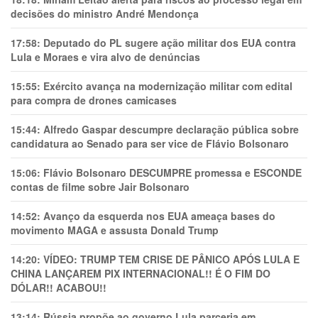
decisões do ministro André Mendonça
17:58:
Deputado do PL sugere ação militar dos EUA contra
Lula e Moraes e vira alvo de denúncias
15:55:
Exército avança na modernização militar com edital
para compra de drones camicases
15:44:
Alfredo Gaspar descumpre declaração pública sobre
candidatura ao Senado para ser vice de Flávio Bolsonaro
15:06:
Flávio Bolsonaro DESCUMPRE promessa e ESCONDE
contas de filme sobre Jair Bolsonaro
14:52:
Avanço da esquerda nos EUA ameaça bases do
movimento MAGA e assusta Donald Trump
14:20:
VÍDEO: TRUMP TEM CRlSE DE PÂNlCO APÓS LULA E
CHINA LANÇAREM PIX INTERNACIONAL!! É O FIM DO
DÓLAR!! ACABOU!!
13:14:
Rússia propõe ao governo Lula parceria em