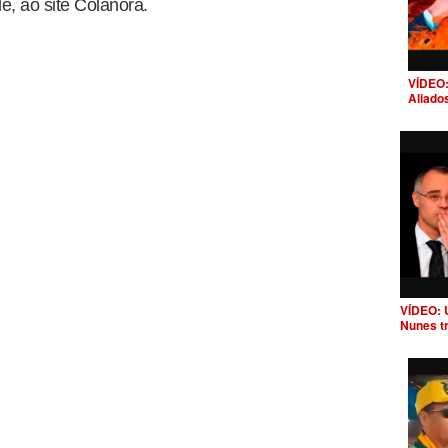
le, ao site Colanora.
VÍDEO:
Aliado
VÍDEO: 
Nunes t