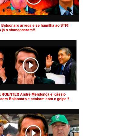
 Bolsonaro arrega e se humilha ao STF!!
s já o abandonaram!!
URGENTE!! André Mendonça e Kássio
raem Bolsonaro e acabam com o golpe!!