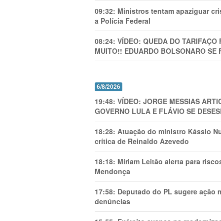
09:32:
Ministros tentam apaziguar c
a Polícia Federal
08:24:
VÍDEO: QUEDA DO TARIFAÇO 
MUITO!! EDUARDO BOLSONARO SE 
6/8/2026
19:48:
VÍDEO: JORGE MESSIAS AR
GOVERNO LULA E FLÁVIO SE DESES
18:28:
Atuação do ministro Kássio Nu
crítica de Reinaldo Azevedo
18:18:
Míriam Leitão alerta para risc
Mendonça
17:58:
Deputado do PL sugere ação mi
denúncias