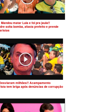
 Mandou matar Lula e foi pra jaula!!
dre solta bomba, afasta prefeito e prende
aristas
Desviaram milhões!! Acampamento
rista tem briga após denúncias de corrupção