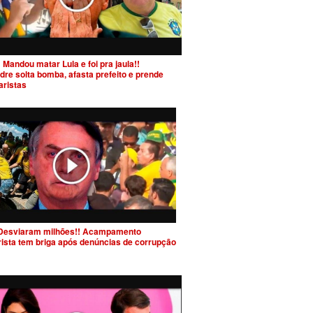
 Mandou matar Lula e foi pra jaula!!
dre solta bomba, afasta prefeito e prende
aristas
Desviaram milhões!! Acampamento
rista tem briga após denúncias de corrupção