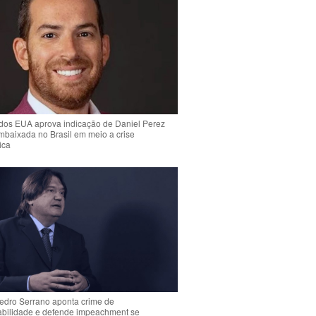
dos EUA aprova indicação de Daniel Perez
mbaixada no Brasil em meio a crise
ica
Pedro Serrano aponta crime de
abilidade e defende impeachment se