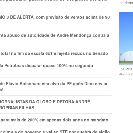
interfer
GIO 3 DE ALERTA, com previsão de ventos acima de 90
onta abuso de autoridade de André Mendonça contra a
total no fim da escala 6x1 e rejeita recuos no Senado
a Petrobras disparar quase 100% no segundo
TSE cria
uso inde
Flávio Bolsonaro vira alvo da PF após Dino enviar
s!
A JORNALISTAS DA GLOBO E DETONA ANDRÉ
RÓPRIAS FILHAS
ispara mais de 200% em apenas dois anos no mandato
r cúpula do governo e vai ao STF por quebra de sigilo