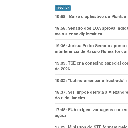
7/8/2026
19:58
-
Baixe o aplicativo do Plantão
19:58:
Senado dos EUA aprova indica
meio a crise diplomática
19:36:
Jurista Pedro Serrano aponta
interferência de Kassio Nunes for co
19:09:
TSE cria conselho especial co
de 2026
19:02:
"Latino-americano frustrado":
18:37:
STF impõe derrota a Alexandre
do 8 de Janeiro
17:48:
EUA exigem vantagens comercia
açúcar
17:29:
Ministros do STF formam maio