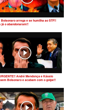
 Bolsonaro arrega e se humilha ao STF!!
s já o abandonaram!!
URGENTE!! André Mendonça e Kássio
raem Bolsonaro e acabam com o golpe!!