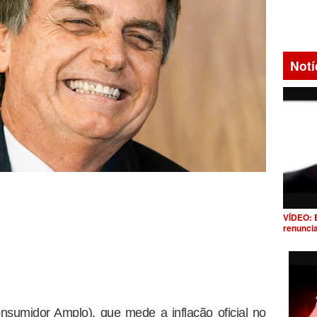
Notí
VÍDEO: 
renunci
sumidor Amplo), que mede a inflação oficial no