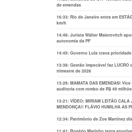
de emendas
16:33:
Rio de Janeiro entra em ESTÁ
km/h
14:46:
Jurista Wálter Maierovitch ap
autonomia da PF
14:45:
Governo Lula crava prioridade 
13:38:
Gestão impecável faz LUCRO d
trimestre de 2026
13:29:
MAMATA DAS EMENDAS! Vice de 
auditoria com rombo de R$ 49 milhõe
13:21:
VÍDEO: MIRIAM LEITÃO CAL
MENDONÇA!! FLÁVIO HUMILHA AS P
12:34:
Patrimônio de Zoe Martínez d
11:41:
Rogério Marinho tenta envolve