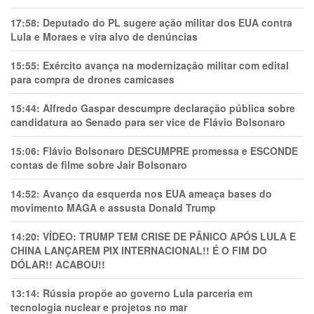
17:58:
Deputado do PL sugere ação militar dos EUA contra
Lula e Moraes e vira alvo de denúncias
15:55:
Exército avança na modernização militar com edital
para compra de drones camicases
15:44:
Alfredo Gaspar descumpre declaração pública sobre
candidatura ao Senado para ser vice de Flávio Bolsonaro
15:06:
Flávio Bolsonaro DESCUMPRE promessa e ESCONDE
contas de filme sobre Jair Bolsonaro
14:52:
Avanço da esquerda nos EUA ameaça bases do
movimento MAGA e assusta Donald Trump
14:20:
VÍDEO: TRUMP TEM CRlSE DE PÂNlCO APÓS LULA E
CHINA LANÇAREM PIX INTERNACIONAL!! É O FIM DO
DÓLAR!! ACABOU!!
13:14:
Rússia propõe ao governo Lula parceria em
tecnologia nuclear e projetos no mar