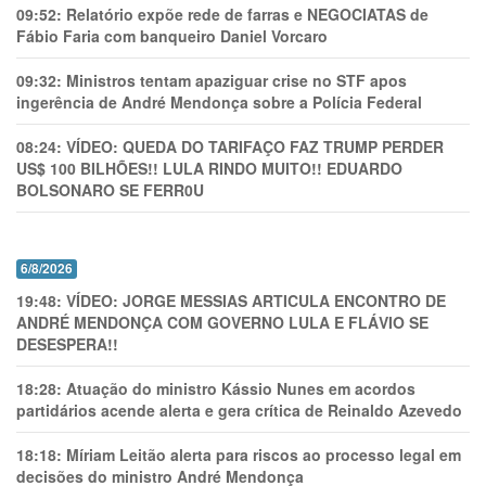
09:52:
Relatório expõe rede de farras e NEGOCIATAS de
Fábio Faria com banqueiro Daniel Vorcaro
09:32:
Ministros tentam apaziguar crise no STF apos
ingerência de André Mendonça sobre a Polícia Federal
08:24:
VÍDEO: QUEDA DO TARIFAÇO FAZ TRUMP PERDER
US$ 100 BILHÕES!! LULA RINDO MUITO!! EDUARDO
BOLSONARO SE FERR0U
6/8/2026
19:48:
VÍDEO: JORGE MESSIAS ARTICULA ENCONTRO DE
ANDRÉ MENDONÇA COM GOVERNO LULA E FLÁVIO SE
DESESPERA!!
18:28:
Atuação do ministro Kássio Nunes em acordos
partidários acende alerta e gera crítica de Reinaldo Azevedo
18:18:
Míriam Leitão alerta para riscos ao processo legal em
decisões do ministro André Mendonça