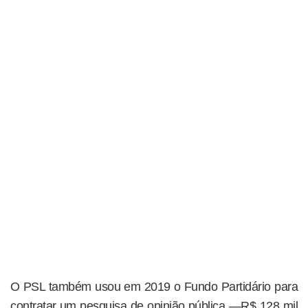
O PSL também usou em 2019 o Fundo Partidário para
contratar um pesquisa de opinião pública —R$ 128 mil