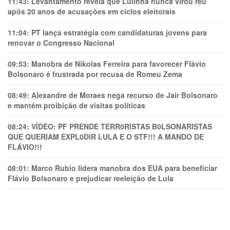
11:43:
Levantamento revela que Lulinha nunca virou réu
após 20 anos de acusações em ciclos eleitorais
11:04:
PT lança estratégia com candidaturas jovens para
renovar o Congresso Nacional
09:53:
Manobra de Nikolas Ferreira para favorecer Flávio
Bolsonaro é frustrada por recusa de Romeu Zema
08:49:
Alexandre de Moraes nega recurso de Jair Bolsonaro
e mantém proibição de visitas políticas
08:24:
VÍDEO: PF PRENDE TERR0RlSTAS B0LSONARlSTAS
QUE QUERIAM EXPL0DlR LULA E O STF!!! A MANDO DE
FLÁVIO!!!
08:01:
Marco Rubio lidera manobra dos EUA para beneficiar
Flávio Bolsonaro e prejudicar reeleição de Lula