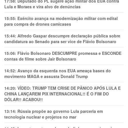
17:58:
Deputado do PL sugere ação militar dos EUA contra
Lula e Moraes e vira alvo de denúncias
15:55:
Exército avança na modernização militar com edital
para compra de drones camicases
15:44:
Alfredo Gaspar descumpre declaração pública sobre
candidatura ao Senado para ser vice de Flávio Bolsonaro
15:06:
Flávio Bolsonaro DESCUMPRE promessa e ESCONDE
contas de filme sobre Jair Bolsonaro
14:52:
Avanço da esquerda nos EUA ameaça bases do
movimento MAGA e assusta Donald Trump
14:20:
VÍDEO: TRUMP TEM CRlSE DE PÂNlCO APÓS LULA E
CHINA LANÇAREM PIX INTERNACIONAL!! É O FIM DO
DÓLAR!! ACABOU!!
13:14:
Rússia propõe ao governo Lula parceria em
tecnologia nuclear e projetos no mar