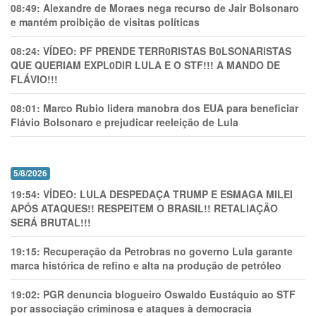
08:49:
Alexandre de Moraes nega recurso de Jair Bolsonaro
e mantém proibição de visitas políticas
08:24:
VÍDEO: PF PRENDE TERR0RlSTAS B0LSONARlSTAS
QUE QUERIAM EXPL0DlR LULA E O STF!!! A MANDO DE
FLÁVIO!!!
08:01:
Marco Rubio lidera manobra dos EUA para beneficiar
Flávio Bolsonaro e prejudicar reeleição de Lula
5/8/2026
19:54:
VÍDEO: LULA DESPEDAÇA TRUMP E ESMAGA MILEI
APÓS ATAQUES!! RESPEITEM O BRASIL!! RETALIAÇÃO
SERÁ BRUTAL!!!
19:15:
Recuperação da Petrobras no governo Lula garante
marca histórica de refino e alta na produção de petróleo
19:02:
PGR denuncia blogueiro Oswaldo Eustáquio ao STF
por associação criminosa e ataques à democracia