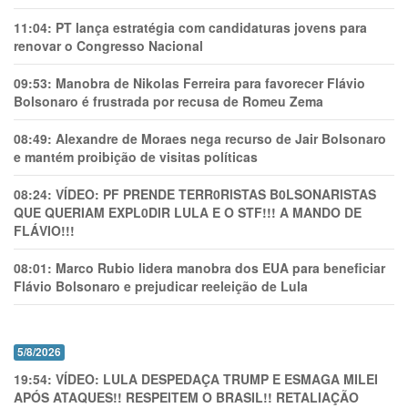
11:04:
PT lança estratégia com candidaturas jovens para
renovar o Congresso Nacional
09:53:
Manobra de Nikolas Ferreira para favorecer Flávio
Bolsonaro é frustrada por recusa de Romeu Zema
08:49:
Alexandre de Moraes nega recurso de Jair Bolsonaro
e mantém proibição de visitas políticas
08:24:
VÍDEO: PF PRENDE TERR0RlSTAS B0LSONARlSTAS
QUE QUERIAM EXPL0DlR LULA E O STF!!! A MANDO DE
FLÁVIO!!!
08:01:
Marco Rubio lidera manobra dos EUA para beneficiar
Flávio Bolsonaro e prejudicar reeleição de Lula
5/8/2026
19:54:
VÍDEO: LULA DESPEDAÇA TRUMP E ESMAGA MILEI
APÓS ATAQUES!! RESPEITEM O BRASIL!! RETALIAÇÃO