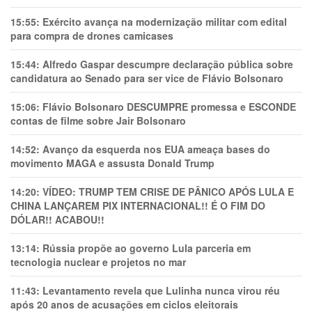
15:55:
Exército avança na modernização militar com edital
para compra de drones camicases
15:44:
Alfredo Gaspar descumpre declaração pública sobre
candidatura ao Senado para ser vice de Flávio Bolsonaro
15:06:
Flávio Bolsonaro DESCUMPRE promessa e ESCONDE
contas de filme sobre Jair Bolsonaro
14:52:
Avanço da esquerda nos EUA ameaça bases do
movimento MAGA e assusta Donald Trump
14:20:
VÍDEO: TRUMP TEM CRlSE DE PÂNlCO APÓS LULA E
CHINA LANÇAREM PIX INTERNACIONAL!! É O FIM DO
DÓLAR!! ACABOU!!
13:14:
Rússia propõe ao governo Lula parceria em
tecnologia nuclear e projetos no mar
11:43:
Levantamento revela que Lulinha nunca virou réu
após 20 anos de acusações em ciclos eleitorais