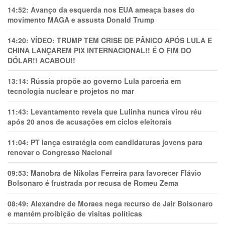
14:52:
Avanço da esquerda nos EUA ameaça bases do
movimento MAGA e assusta Donald Trump
14:20:
VÍDEO: TRUMP TEM CRlSE DE PÂNlCO APÓS LULA E
CHINA LANÇAREM PIX INTERNACIONAL!! É O FIM DO
DÓLAR!! ACABOU!!
13:14:
Rússia propõe ao governo Lula parceria em
tecnologia nuclear e projetos no mar
11:43:
Levantamento revela que Lulinha nunca virou réu
após 20 anos de acusações em ciclos eleitorais
11:04:
PT lança estratégia com candidaturas jovens para
renovar o Congresso Nacional
09:53:
Manobra de Nikolas Ferreira para favorecer Flávio
Bolsonaro é frustrada por recusa de Romeu Zema
08:49:
Alexandre de Moraes nega recurso de Jair Bolsonaro
e mantém proibição de visitas políticas