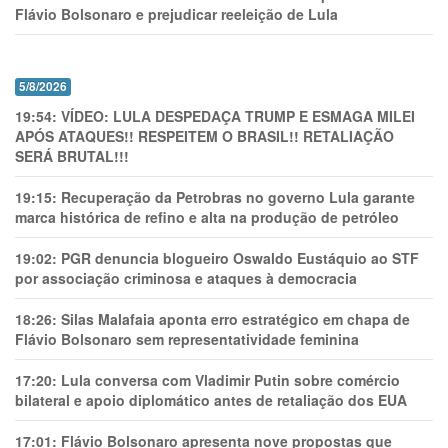
Flávio Bolsonaro e prejudicar reeleição de Lula
5/8/2026
19:54:
VÍDEO: LULA DESPEDAÇA TRUMP E ESMAGA MILEI
APÓS ATAQUES!! RESPEITEM O BRASIL!! RETALIAÇÃO
SERÁ BRUTAL!!!
19:15:
Recuperação da Petrobras no governo Lula garante
marca histórica de refino e alta na produção de petróleo
19:02:
PGR denuncia blogueiro Oswaldo Eustáquio ao STF
por associação criminosa e ataques à democracia
18:26:
Silas Malafaia aponta erro estratégico em chapa de
Flávio Bolsonaro sem representatividade feminina
17:20:
Lula conversa com Vladimir Putin sobre comércio
bilateral e apoio diplomático antes de retaliação dos EUA
17:01:
Flávio Bolsonaro apresenta nove propostas que