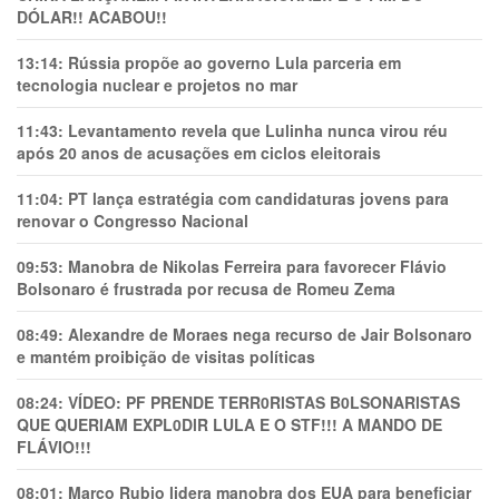
DÓLAR!! ACABOU!!
13:14:
Rússia propõe ao governo Lula parceria em
tecnologia nuclear e projetos no mar
11:43:
Levantamento revela que Lulinha nunca virou réu
após 20 anos de acusações em ciclos eleitorais
11:04:
PT lança estratégia com candidaturas jovens para
renovar o Congresso Nacional
09:53:
Manobra de Nikolas Ferreira para favorecer Flávio
Bolsonaro é frustrada por recusa de Romeu Zema
08:49:
Alexandre de Moraes nega recurso de Jair Bolsonaro
e mantém proibição de visitas políticas
08:24:
VÍDEO: PF PRENDE TERR0RlSTAS B0LSONARlSTAS
QUE QUERIAM EXPL0DlR LULA E O STF!!! A MANDO DE
FLÁVIO!!!
08:01:
Marco Rubio lidera manobra dos EUA para beneficiar