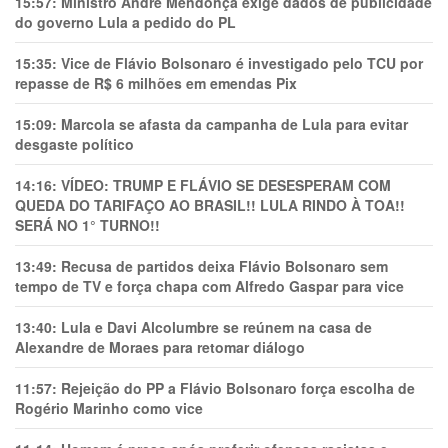
15:57:
Ministro André Mendonça exige dados de publicidade
do governo Lula a pedido do PL
15:35:
Vice de Flávio Bolsonaro é investigado pelo TCU por
repasse de R$ 6 milhões em emendas Pix
15:09:
Marcola se afasta da campanha de Lula para evitar
desgaste político
14:16:
VÍDEO: TRUMP E FLÁVIO SE DESESPERAM COM
QUEDA DO TARIFAÇO AO BRASIL!! LULA RINDO À TOA!!
SERÁ NO 1° TURNO!!
13:49:
Recusa de partidos deixa Flávio Bolsonaro sem
tempo de TV e força chapa com Alfredo Gaspar para vice
13:40:
Lula e Davi Alcolumbre se reúnem na casa de
Alexandre de Moraes para retomar diálogo
11:57:
Rejeição do PP a Flávio Bolsonaro força escolha de
Rogério Marinho como vice