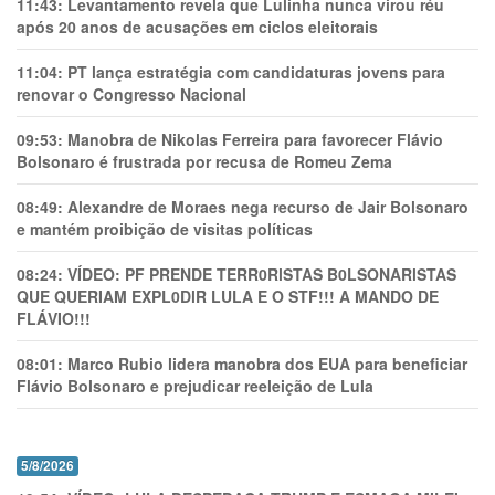
11:43:
Levantamento revela que Lulinha nunca virou réu
após 20 anos de acusações em ciclos eleitorais
11:04:
PT lança estratégia com candidaturas jovens para
renovar o Congresso Nacional
09:53:
Manobra de Nikolas Ferreira para favorecer Flávio
Bolsonaro é frustrada por recusa de Romeu Zema
08:49:
Alexandre de Moraes nega recurso de Jair Bolsonaro
e mantém proibição de visitas políticas
08:24:
VÍDEO: PF PRENDE TERR0RlSTAS B0LSONARlSTAS
QUE QUERIAM EXPL0DlR LULA E O STF!!! A MANDO DE
FLÁVIO!!!
08:01:
Marco Rubio lidera manobra dos EUA para beneficiar
Flávio Bolsonaro e prejudicar reeleição de Lula
5/8/2026