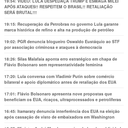
19:54:
VÍDEO: LULA DESPEDAÇA TRUMP E ESMAGA MILEI
APÓS ATAQUES!! RESPEITEM O BRASIL!! RETALIAÇÃO
SERÁ BRUTAL!!!
19:15:
Recuperação da Petrobras no governo Lula garante
marca histórica de refino e alta na produção de petróleo
19:02:
PGR denuncia blogueiro Oswaldo Eustáquio ao STF
por associação criminosa e ataques à democracia
18:26:
Silas Malafaia aponta erro estratégico em chapa de
Flávio Bolsonaro sem representatividade feminina
17:20:
Lula conversa com Vladimir Putin sobre comércio
bilateral e apoio diplomático antes de retaliação dos EUA
17:01:
Flávio Bolsonaro apresenta nove propostas que
beneficiam os EUA, ricaços, ultraprocessados e petrolíferas
16:45:
Itamaraty denuncia interferência dos EUA na eleição
após cassação de visto de embaixadora em Washington