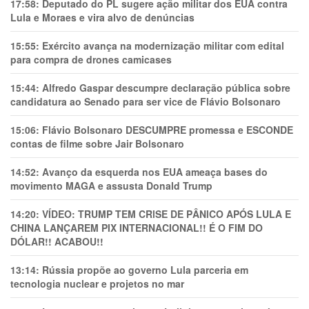
17:58:
Deputado do PL sugere ação militar dos EUA contra
Lula e Moraes e vira alvo de denúncias
15:55:
Exército avança na modernização militar com edital
para compra de drones camicases
15:44:
Alfredo Gaspar descumpre declaração pública sobre
candidatura ao Senado para ser vice de Flávio Bolsonaro
15:06:
Flávio Bolsonaro DESCUMPRE promessa e ESCONDE
contas de filme sobre Jair Bolsonaro
14:52:
Avanço da esquerda nos EUA ameaça bases do
movimento MAGA e assusta Donald Trump
14:20:
VÍDEO: TRUMP TEM CRlSE DE PÂNlCO APÓS LULA E
CHINA LANÇAREM PIX INTERNACIONAL!! É O FIM DO
DÓLAR!! ACABOU!!
13:14:
Rússia propõe ao governo Lula parceria em
tecnologia nuclear e projetos no mar