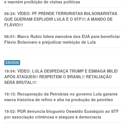
e mantém proibição de visitas políticas
08:24:
VÍDEO: PF PRENDE TERR0RlSTAS B0LSONARlSTAS
QUE QUERIAM EXPL0DlR LULA E O STF!!! A MANDO DE
FLÁVIO!!!
08:01:
Marco Rubio lidera manobra dos EUA para beneficiar
Flávio Bolsonaro e prejudicar reeleição de Lula
5/8/2026
19:54:
VÍDEO: LULA DESPEDAÇA TRUMP E ESMAGA MILEI
APÓS ATAQUES!! RESPEITEM O BRASIL!! RETALIAÇÃO
SERÁ BRUTAL!!!
19:15:
Recuperação da Petrobras no governo Lula garante
marca histórica de refino e alta na produção de petróleo
19:02:
PGR denuncia blogueiro Oswaldo Eustáquio ao STF
por associação criminosa e ataques à democracia