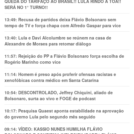
QUEDA DO TARIFAÇO AO BRASIL!! LULA RINDO À TOA!!
SERÁ NO 1° TURNO!!
13:49:
Recusa de partidos deixa Flávio Bolsonaro sem
tempo de TV e força chapa com Alfredo Gaspar para vice
13:40:
Lula e Davi Alcolumbre se reúnem na casa de
Alexandre de Moraes para retomar diálogo
11:57:
Rejeição do PP a Flávio Bolsonaro força escolha de
Rogério Marinho como vice
11:14:
Homem é preso após proferir ofensas racistas e
xenofóbicas contra médico em Santa Catarina
10:54:
DESCONTROLADO, Jeffrey Chiquini, aliado de
Bolsonaro, surta ao vivo e FOGE de podcast
10:17:
Pesquisa Quaest aponta estabilidade na aprovação
do governo Lula pelo segundo mês seguido
09:14:
VÍDEO: KASSIO NUNES HUMlLHA FLÁVIO