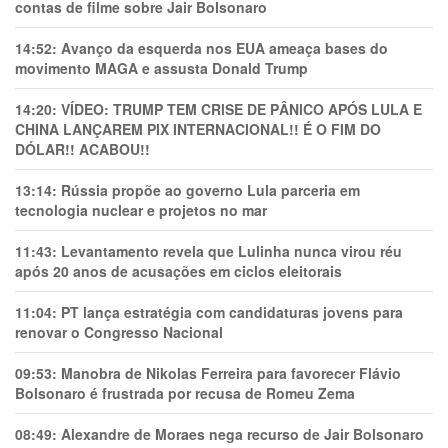
contas de filme sobre Jair Bolsonaro
14:52:
Avanço da esquerda nos EUA ameaça bases do
movimento MAGA e assusta Donald Trump
14:20:
VÍDEO: TRUMP TEM CRlSE DE PÂNlCO APÓS LULA E
CHINA LANÇAREM PIX INTERNACIONAL!! É O FIM DO
DÓLAR!! ACABOU!!
13:14:
Rússia propõe ao governo Lula parceria em
tecnologia nuclear e projetos no mar
11:43:
Levantamento revela que Lulinha nunca virou réu
após 20 anos de acusações em ciclos eleitorais
11:04:
PT lança estratégia com candidaturas jovens para
renovar o Congresso Nacional
09:53:
Manobra de Nikolas Ferreira para favorecer Flávio
Bolsonaro é frustrada por recusa de Romeu Zema
08:49:
Alexandre de Moraes nega recurso de Jair Bolsonaro